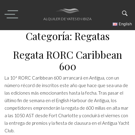
Skip
to
content
ALQUILER DE YATES EN IBIZA
English
Categoría:
Regatas
Regata RORC Caribbean
600
La 10ª RORC Caribbean 600 arrancará en Antigua, con un
número récord de inscritos este año que hace que sea una de
las ediciones más emocionantes hasta la fecha. Tras pasar el
último fin de semana en el English Harbour de Antigua, los
competidores emprenderán la regata de 600 millas en alta mar
a las 1050 AST desde Fort Charlotte y concluirá el viernes con
la entrega de premios y la fiesta de clausura en el Antigua Yacht
Club.