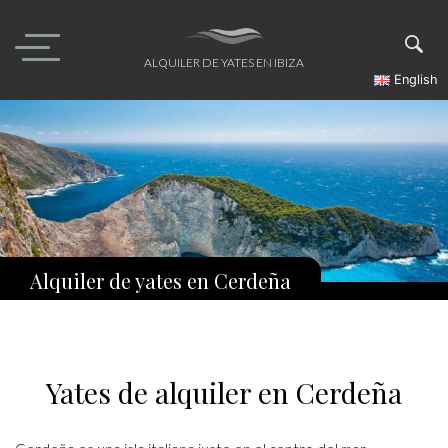
Skip
to
content
ALQUILER DE YATES EN IBIZA
English
Alquiler de yates en Cerdeña
Yates de alquiler en Cerdeña