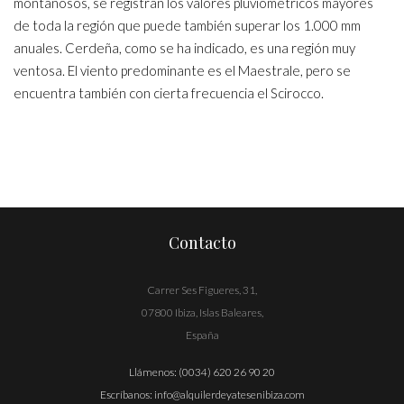
montañosos, se registran los valores pluviométricos mayores
de toda la región que puede también superar los 1.000 mm
anuales. Cerdeña, como se ha indicado, es una región muy
ventosa. El viento predominante es el Maestrale, pero se
encuentra también con cierta frecuencia el Scirocco.
Contacto
Carrer Ses Figueres, 31,
07800 Ibiza, Islas Baleares,
España
Llámenos:
(0034) 620 26 90 20
Escríbanos:
info@alquilerdeyatesenibiza.com