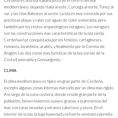
Cerdeña es una isla italiana justo en el centro del mar
mediterráneo, dejando Italia al este, Corcega al norte, Tunez al
sur, y las Islas Baleares al oeste. La isla es muy conocida por sus
preciosas playas y calas con aguas de color esmeralda, pero
también por los restos arqueologicos nuragues. Los nuragues
son las construcciones mas caracteristicas de la isla sarda.
Cerdeñaa fué conquistada por los fenicios, cartagineses,
romanos, bizantinos, arabes, y finalmente por la Corona de
Aragón. Las dos zonas mas turísticas de la isla son las de la
Costa Esmeralda y Gennargentu.
CLIMA
El clima mediterráneo es típico en gran parte de Cerdeña,
excepto algunas zonas internas marcado por un clima más rígido.
A lo largo de la zona costera, donde reside gran parte de la
población, tienen inviernos suaves, gracias a la presencia del
mar, con raras nevadas y veranos calurosos y secos. En el
interior de la isla, la baja humedad y la fuerte ventolera permite