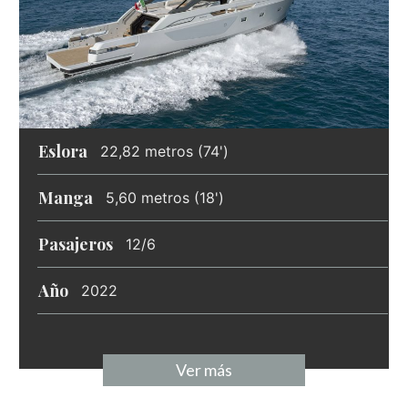
Eslora
22,82 metros (74')
Manga
5,60 metros (18')
Pasajeros
12/6
Año
2022
Ver más