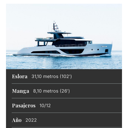
Eslora
31,10 metros (102')
Manga
8,10 metros (26')
Pasajeros
10/12
Año
2022