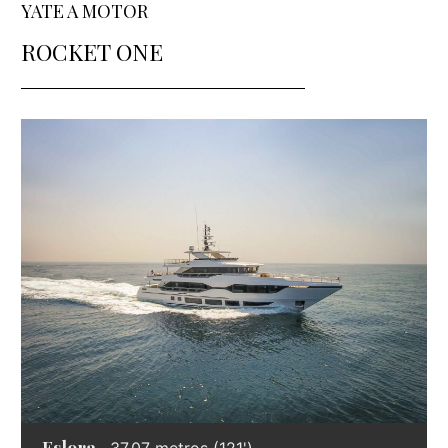
YATE A MOTOR
ROCKET ONE
Eslora
37,07 metros (121')