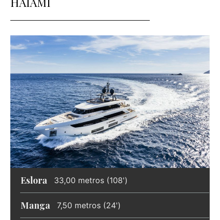
HAIAMI
Eslora
33,00 metros (108')
Manga
7,50 metros (24')