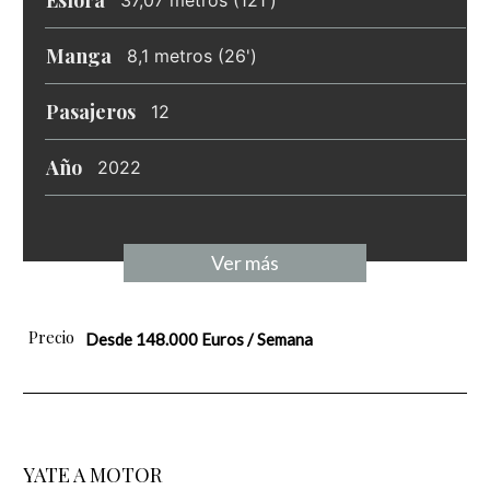
Manga
8,1 metros (26')
Pasajeros
12
Año
2022
Ver más
Precio
Desde 148.000 Euros / Semana
YATE A MOTOR