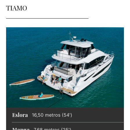
TIAMO
Eslora
16,50 metros (54')
Manga
7,68 metros (25')