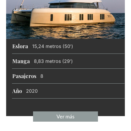
Eslora
15,24 metros (50')
Manga
8,83 metros (29')
Pasajeros
8
Año
2020
Ver más