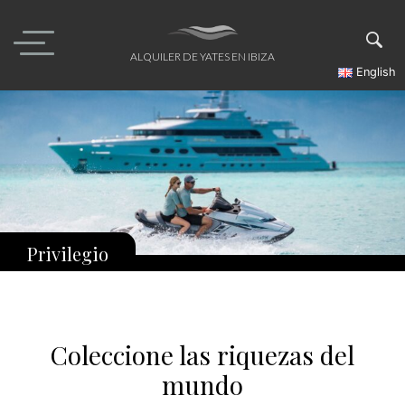
Skip
to
content
ALQUILER DE YATES EN IBIZA
English
Privilegio
Coleccione las riquezas del
mundo