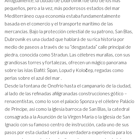
Antiguamente, la ciudad de Dubrovnik fue uno de los más
pequeños, pero a la vez, más poderosos estados del mar
Mediterráneo cuya economía estaba fundamentalmente
basada en el comercio y el transporte marítimo de las
mercancías. Bajo la protección celestial de su patrono, San Blas,
Dubrovnik es una ciudad que hablará de su rica historia por
medio de paseos a través de su “desgastada” calle principal de
piedra, conocida como Stradun. Las célebres murallas, con sus
grandiosas torres y fortalezas, ofrecen un mágico panorama
sobre las islas Elafiti: Šipan, Lopud y Koločep, regadas como
perlas sobre el azul del mar .
Desde la fontana de Onofrio hasta el campanario de la ciudad,
al lado de las refinadas afiligranadas construcciones gótico –
renacentistas, como lo son el palacio Sponza y el célebre Palácio
de Príncipe, así como la iglesia barroca de San Blas, la catedral
consagrada a la Asunción de la Virgen María o la iglesia de San
Ignacio con su famoso centro de instrucción, cada uno de sus
pasos por esta ciudad será una verdadera experiencia para los