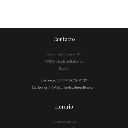
Contacto
Carrer Ses Figueres, 31,
07800 Ibiza, Islas Baleares,
España
Llámenos:
(0034) 620 26 90 20
Escríbanos:
info@alquilerdeyatesenibiza.com
Horario
Lunes a Viernes