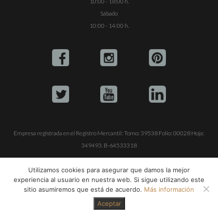
10:00 - 18:00 h.
Sábado
10:00 - 14:00 h.
Empresa registrada en el Registro Mercantil: Tomo: 39538 Folio: 00028 Hoja:
349493. B-64533318
ALQUILE SU YATE
VENTA DE YATES
TRABAJE CON NOSOTROS
Utilizamos cookies para asegurar que damos la mejor
experiencia al usuario en nuestra web. Si sigue utilizando este
© Copyright 1990-2026
ALQUILER DE YATES EN IBIZA S.L.
sitio asumiremos que está de acuerdo.
Más información
Aceptar