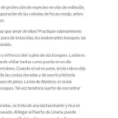
 de protección de especies en vías de extinción,
uperación de las colonias de focas monje, antes
es.
 hay que amar de ellas? Practique submarinismo
 pura de estas islas, los exuberantes bosques, las
pasado.
y el fresco olor a pino de sus bosques. La isla es
uede visitar tantas como pueda en un día
rráneo. Cuando el sol se pone, la isla cobra vida
de las costas doradas y de una rica historia
s de pinos. La isla de Alonisos, es la isla
bosques. Tal vez tendrá la suerte de encontrar
óradas, se trata de una isla fascinante y rica en
sado. Al llegar al Puerto de Linaria, puede