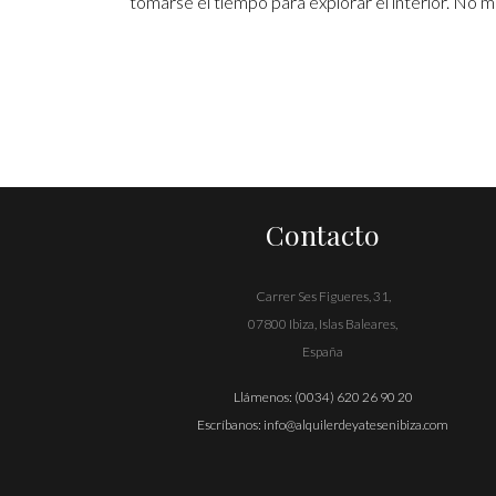
tomarse el tiempo para explorar el interior. No mu
Contacto
Carrer Ses Figueres, 31,
07800 Ibiza, Islas Baleares,
España
Llámenos:
(0034) 620 26 90 20
Escríbanos:
info@alquilerdeyatesenibiza.com