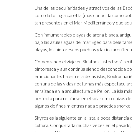
Una de las peculiaridades y atractivos de las Es
como la tortuga caretta (más conocida como boba),
tan presentes en el Mar Mediterráneo y que aquí 
Con inmumerables playas de arena blanca, antigua
bajo las azules aguas del mar Egeo para deleitarse
playas, los pintorescos pueblos y la rica arquitect
Comenzando el viaje en Skiathos, usted será recibid
pintoresca y aún continúa siendo desconocida por
emocionante. La estrella de las islas, Koukounari
con una de las vidas nocturnas más espectaculares,
enraizada en la arquitectura de Pelion. La isla más
perfecta para relajarse en el solarium o quizás 
algunos delfines mientras nada o practica snorkel 
Skyros es la siguiente en la lista, a poca distancia
cultura. Conquistada muchas veces en el pasado, 