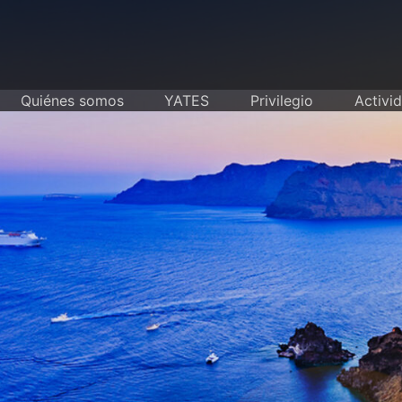
Skip
to
content
Quiénes somos
YATES
Privilegio
Activi