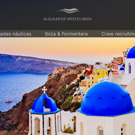
ALQUILER DE YATES EN IBIZA
dades náuticas
Ibiza & Formentera
Crew recruitm