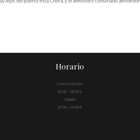
y lejos del puerto está Chora, y el anfiteatro construido alrededor d
Horario
Lunes a Viernes
10:00 - 18:00 h.
Sábado
10:00 - 14:00 h.