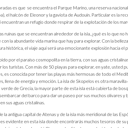
póradas es que se encuentra el Parque Marino, una reserva nacional
 el halcón de Eleonor y la gaviota de Audouin. Particular es la rec
encuentran un refugio donde respirar de la explotación de los mar
s ruinas que se encuentran alrededor de la isla, ¿qué es lo que no
 con la abundante vida marina que hay para explorar. Con la belleza
ura histórica, el viaje aquí será una emocionante explosión hacia el 
o por el paraíso cosmopolita en la tierra, con sus aguas cristalinas 
 los turistas. Con más de 50 playas para explorar, en yate, usted p
és, es conocida por tener las playas más hermosas de todo el Medite
 llena de energía y emoción. La isla de Skopelos es otra maravilla 
 verde de Grecia, la mayor parte de esta isla está cubierta de bosque
desembarcar del barco para dar un paseo por sus muchos olivares y 
en sus aguas cristalinas.
 de la antigua capital de Atenas y de la isla más meridional de las Esp
es evidente en esta isla donde encontrarás muchos tesoros de su pa