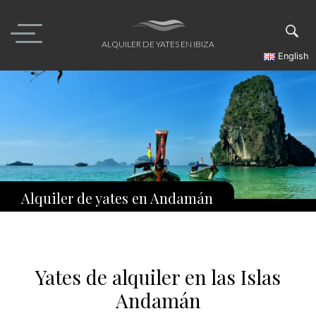
Skip
to
content
ALQUILER DE YATES EN IBIZA
English
Alquiler de yates en Andamán
Yates de alquiler en las Islas
Andamán