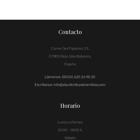
Contacto
Carrer Ses Figueres, 31,
07800 Ibiza, Islas Baleares,
España
Llámenos:
(0034) 620 26 90 20
Escríbanos:
info@alquilerdeyatesenibiza.com
Horario
Lunes a Viernes
10:00 - 18:00 h.
Sábado