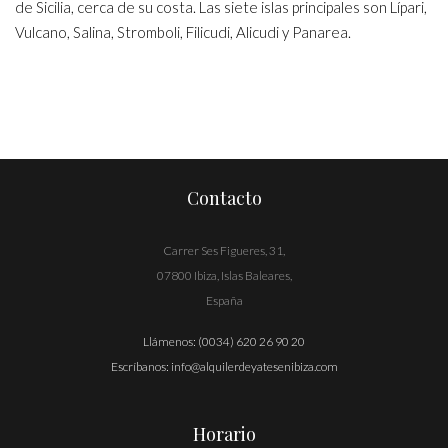
de Sicilia, cerca de su costa. Las siete islas principales son Lípari,
Vulcano, Salina, Stromboli, Filicudi, Alicudi y Panarea.
Contacto
Carrer Ses Figueres, 31,
07800 Ibiza, Islas Baleares,
España
Llámenos:
(0034) 620 26 90 20
Escríbanos:
info@alquilerdeyatesenibiza.com
Horario