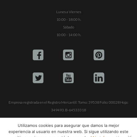
Lunes a Viernes
10:00 - 18:00 h.
Sábado
10:00 - 14:00 h.
Empresa registrada en el Registro Mercantil: Tomo: 39538 Folio: 00028 Hoja:
349493. B-64533318
ALQUILE SU YATE
VENTA DE YATES
TRABAJE CON NOSOTROS
Utilizamos cookies para asegurar que damos la mejor
experiencia al usuario en nuestra web. Si sigue utilizando este
© Copyright 1990-2026
ALQUILER DE YATES EN IBIZA S.L.