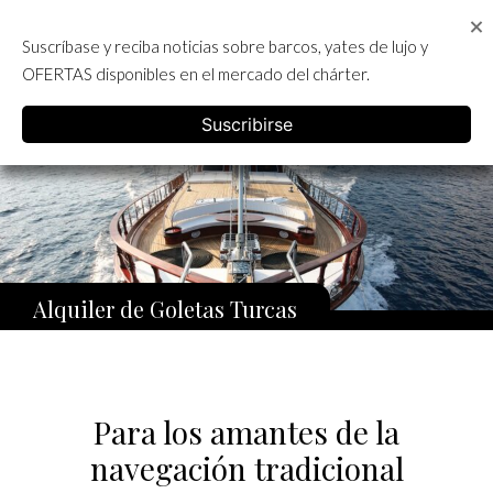
Skip
to
Suscríbase y reciba noticias sobre barcos, yates de lujo y
content
ALQUILER DE YATES EN IBIZA
OFERTAS disponibles en el mercado del chárter.
English
Suscribirse
Alquiler de Goletas Turcas
Para los amantes de la
navegación tradicional