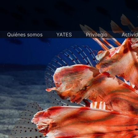
Skip
to
content
Quiénes somos
YATES
Privilegio
Activi