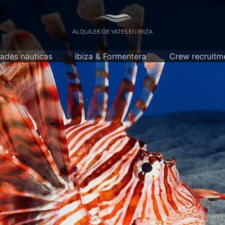
ALQUILER DE YATES EN IBIZA
dades náuticas
Ibiza & Formentera
Crew recruitm