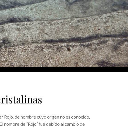
ristalinas
l mar Rojo, de nombre cuyo origen no es conocido,
. El nombre de “Rojo” fué debido al cambio de