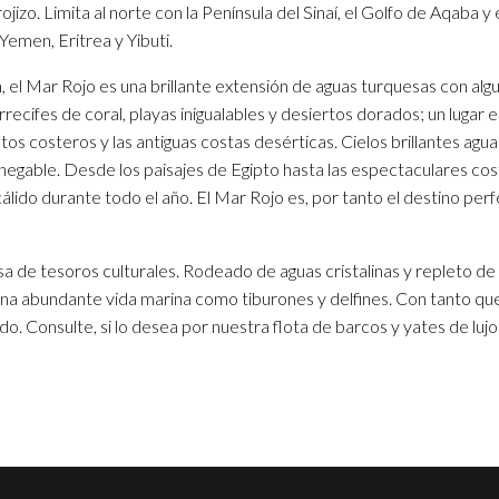
ojizo. Limita al norte con la Península del Sinaí, el Golfo de Aqaba y 
Yemen, Eritrea y Yibuti.
, el Mar Rojo es una brillante extensión de aguas turquesas con alg
rrecifes de coral, playas inigualables y desiertos dorados; un lugar e
os costeros y las antiguas costas desérticas. Cielos brillantes agu
innegable. Desde los paisajes de Egipto hasta las espectaculares cost
cálido durante todo el año. El Mar Rojo es, por tanto el destino p
sa de tesoros culturales. Rodeado de aguas cristalinas y repleto de 
una abundante vida marina como tiburones y delfines. Con tanto qu
do. Consulte, si lo desea por nuestra flota de barcos y yates de lujo