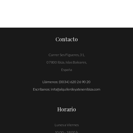
Contacto
Carrer Ses Figueres, 31,
07800 Ibiza, Islas Baleares,
España
Llámenos:
(0034) 620 26 90 20
Escríbanos:
info@alquilerdeyatesenibiza.com
Horario
Lunes a Viernes
10:00 - 18:00 h.