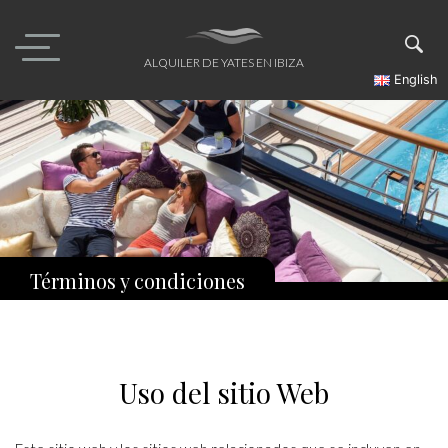
Skip
to
content
ALQUILER DE YATES EN IBIZA
English
Términos y condiciones
Uso del sitio Web