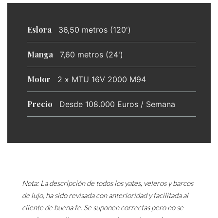
Eslora
36,50 metros (120')
Manga
7,60 metros (24')
Motor
2 x MTU 16V 2000 M94
Precio
Desde 108.000 Euros / Semana
Nota: La descripción de todos los yates, veleros y barcos
de lujo, ha sido revisada con anterioridad y facilitada al
cliente de buena fe. Se suponen correctas pero no se