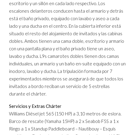
escritorio y un sillón en cada lado respectivo. Los
escalones delanteros conducen hasta el armario y detrás
está el baño privado, equipado con lavabo y aseo a cada
lado y una ducha en el centro. En la cubierta inferior está
situado el resto del alojamiento de invitados y las cabinas
dobles. Ambos tienen una cama doble, escritorio y armario
con una pantalla plana y el baño privado tiene un aseo,
lavabo y ducha. L9s camarotes dobles tienen dos camas
individuales, un armario y un baño en-suite equipado con un
inodoro, lavabo y ducha. La tripulación formada por 7
experimentados miembros se asegurará de que todos los
invitados a bordo reciban un servicio de 5 estrellas
durante el chárter.
Servicios y Extras Chárter
Williams Diésel jet 565 (150 HP) a 3,10 metros de eslora.
Barco de rescate (Yamaha 15HP) a 2 x Seabob F5S a 1 x
Ringo a 1 x Standup Paddleboard – Nautibouy – Esquís