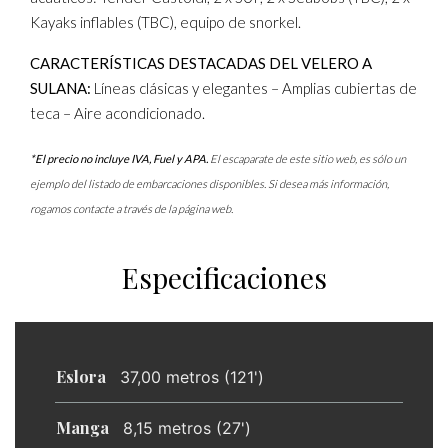
Kayaks inflables (TBC), equipo de snorkel.
CARACTERÍSTICAS DESTACADAS DEL VELERO A
SULANA:
Líneas clásicas y elegantes – Amplias cubiertas de
teca – Aire acondicionado.
*El precio no incluye IVA, Fuel y APA.
El escaparate de este sitio web, es sólo un
ejemplo del listado de embarcaciones disponibles. Si desea más información,
rogamos contacte a través de la página web.
Especificaciones
Eslora
37,00 metros (121')
Manga
8,15 metros (27')