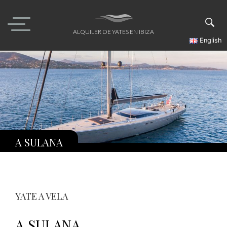
Skip
to
content
ALQUILER DE YATES EN IBIZA
English
A SULANA
YATE A VELA
A SULANA