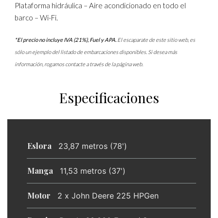
Plataforma hidráulica – Aire acondicionado en todo el
barco – Wi-Fi.
*El precio no incluye IVA (21%), Fuel y APA.
El escaparate de este sitio web, es
sólo un ejemplo del listado de embarcaciones disponibles. Si desea más
información, rogamos contacte a través de la página web.
Especificaciones
Eslora
23,87 metros (78')
Manga
11,53 metros (37')
Motor
2 x John Deere 225 HPGen