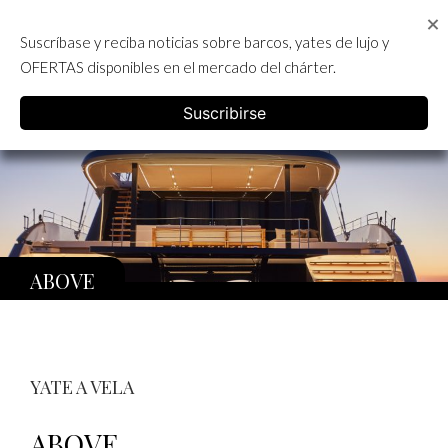
Skip
to
Suscríbase y reciba noticias sobre barcos, yates de lujo y
content
ALQUILER DE YATES EN IBIZA
OFERTAS disponibles en el mercado del chárter.
English
Suscribirse
ABOVE
YATE A VELA
ABOVE