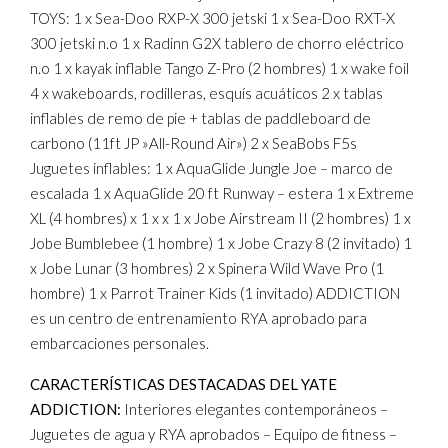
TOYS: 1 x Sea-Doo RXP-X 300 jetski 1 x Sea-Doo RXT-X
300 jetski n.o 1 x Radinn G2X tablero de chorro eléctrico
n.o 1 x kayak inflable Tango Z-Pro (2 hombres) 1 x wake foil
4 x wakeboards, rodilleras, esquís acuáticos 2 x tablas
inflables de remo de pie + tablas de paddleboard de
carbono (11ft JP »All-Round Air») 2 x SeaBobs F5s
Juguetes inflables: 1 x AquaGlide Jungle Joe – marco de
escalada 1 x AquaGlide 20 ft Runway – estera 1 x Extreme
XL (4 hombres) x 1 x x 1 x Jobe Airstream II (2 hombres) 1 x
Jobe Bumblebee (1 hombre) 1 x Jobe Crazy 8 (2 invitado) 1
x Jobe Lunar (3 hombres) 2 x Spinera Wild Wave Pro (1
hombre) 1 x Parrot Trainer Kids (1 invitado) ADDICTION
es un centro de entrenamiento RYA aprobado para
embarcaciones personales.
CARACTERÍSTICAS DESTACADAS DEL YATE
ADDICTION:
Interiores elegantes contemporáneos –
Juguetes de agua y RYA aprobados – Equipo de fitness –