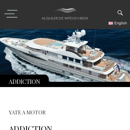
Skip
to
content
ALQUILER DE YATES EN IBIZA
English
ADDICTION
YATE A MOTOR
ADDICTION