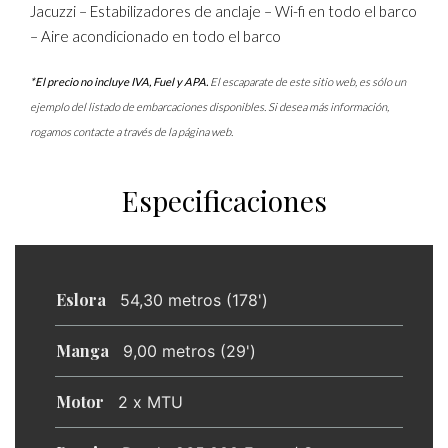
Jacuzzi – Estabilizadores de anclaje – Wi-fi en todo el barco
– Aire acondicionado en todo el barco
*El precio no incluye IVA, Fuel y APA.
El escaparate de este sitio web, es sólo un
ejemplo del listado de embarcaciones disponibles. Si desea más información,
rogamos contacte a través de la página web.
Especificaciones
Eslora
54,30 metros (178')
Manga
9,00 metros (29')
Motor
2 x MTU