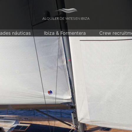
ALQUILER DE YATES EN IBIZA
dades náuticas
Ibiza & Formentera
Crew recruitm