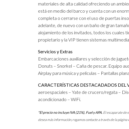
materiales de alta calidad ofreciendo un ambi
está en medio del barco y cuenta con un enor
completa o cerrarse con el uso de puertas inson
adelante, de nuevo con un baño de gran tamañ
alojamiento de los invitados, todos los cuales 
propietario y la VIP tienen sistemas multimedia
Servicios y Extras
Embarcaciones auxiliares y selección de jugue
Donuts – Snorkel – Caña de pescar. Equipo audi
Airplay para música y películas – Pantallas plan
CARACTERÍSTICAS DESTACADADOS DEL V
aeroespaciales – Yate de crucero/regata – Di
acondicionado – WiFi.
*El precio no incluye IVA (21%), Fuel y APA.
El escaparate de e
desea más información, rogamos contacte a través de la página 