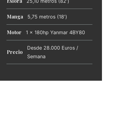
Eslora
25,10 metros (82')
Manga
5,75 metros (18')
Motor
1 x 180hp Yanmar 4BY80
Desde 28.000 Euros /
Precio
Semana