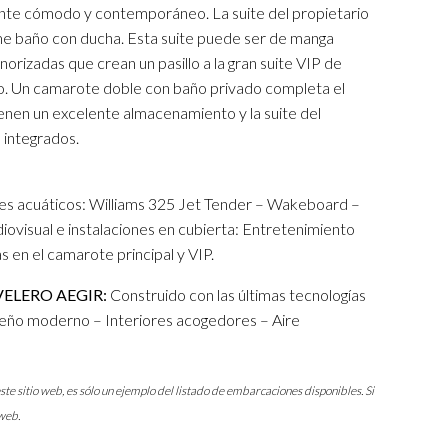
ente cómodo y contemporáneo. La suite del propietario
me baño con ducha. Esta suite puede ser de manga
orizadas que crean un pasillo a la gran suite VIP de
o. Un camarote doble con baño privado completa el
tienen un excelente almacenamiento y la suite del
 integrados.
tes acuáticos: Williams 325 Jet Tender – Wakeboard –
ovisual e instalaciones en cubierta: Entretenimiento
as en el camarote principal y VIP.
ELERO AEGIR:
Construido con las últimas tecnologías
seño moderno – Interiores acogedores – Aire
ste sitio web, es sólo un ejemplo del listado de embarcaciones disponibles. Si
web.