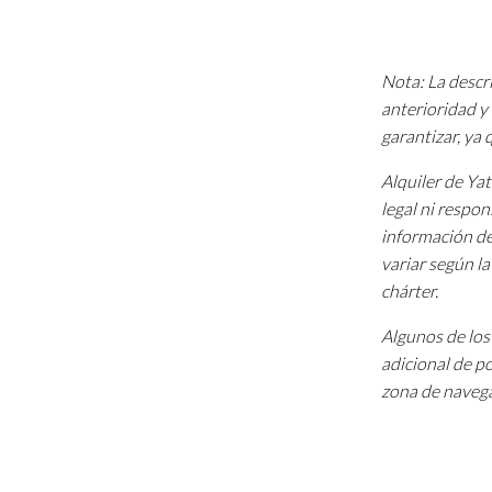
Nota: La descri
anterioridad y 
garantizar, ya
Alquiler de Ya
legal ni respon
información de
variar según l
chárter.
Algunos de los 
adicional de p
zona de navega