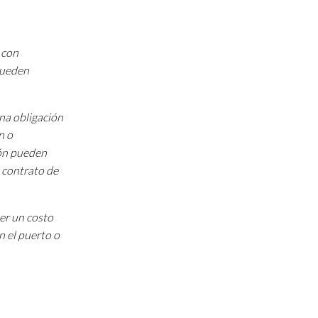
 con
 pueden
una obligación
n o
ión pueden
 contrato de
ner un costo
n el puerto o