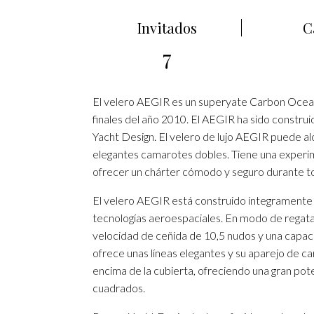
Invitados
C
7
El velero AEGIR es un superyate Carbon Ocea
finales del año 2010. El AEGIR ha sido constr
Yacht Design. El velero de lujo AEGIR puede alo
elegantes camarotes dobles. Tiene una experim
ofrecer un chárter cómodo y seguro durante to
El velero AEGIR está construido íntegramente 
tecnologías aeroespaciales. En modo de regata, 
velocidad de ceñida de 10,5 nudos y una capa
ofrece unas líneas elegantes y su aparejo de c
encima de la cubierta, ofreciendo una gran pote
cuadrados.