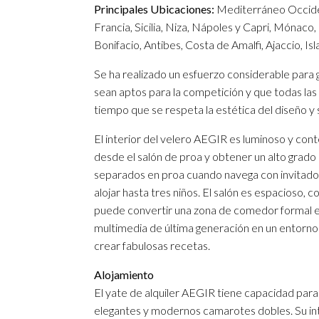
Principales Ubicaciones:
Mediterráneo Occident
Francia, Sicilia, Niza, Nápoles y Capri, Mónaco,
Bonifacio, Antibes, Costa de Amalfi, Ajaccio, Isla
Se ha realizado un esfuerzo considerable para 
sean aptos para la competición y que todas las
tiempo que se respeta la estética del diseño y
El interior del velero AEGIR es luminoso y con
desde el salón de proa y obtener un alto grad
separados en proa cuando navega con invitado
alojar hasta tres niños. El salón es espacioso, 
puede convertir una zona de comedor formal en 
multimedia de última generación en un entorno 
crear fabulosas recetas.
Alojamiento
El yate de alquiler AEGIR tiene capacidad para 
elegantes y modernos camarotes dobles. Su int