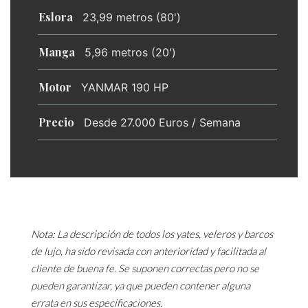
Eslora
23,99 metros (80')
Manga
5,96 metros (20')
Motor
YANMAR 190 HP
Precio
Desde 27.000 Euros / Semana
Nota: La descripción de todos los yates, veleros y barcos
de lujo, ha sido revisada con anterioridad y facilitada al
cliente de buena fe. Se suponen correctas pero no se
pueden garantizar, ya que pueden contener alguna
errata en sus especificaciones.