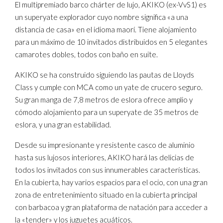
El multipremiado barco chárter de lujo, AKIKO (ex-VvS1) es
un superyate explorador cuyo nombre significa «a una
distancia de casa» en el idioma maorí. Tiene alojamiento
para un máximo de 10 invitados distribuidos en 5 elegantes
camarotes dobles, todos con baño en suite.
AKIKO se ha construido siguiendo las pautas de Lloyds
Class y cumple con MCA como un yate de crucero seguro.
Su gran manga de 7,8 metros de eslora ofrece amplio y
cómodo alojamiento para un superyate de 35 metros de
eslora, y una gran estabilidad.
Desde su impresionante y resistente casco de aluminio
hasta sus lujosos interiores, AKIKO hará las delicias de
todos los invitados con sus innumerables características.
En la cubierta, hay varios espacios para el ocio, con una gran
zona de entretenimiento situado en la cubierta principal
con barbacoa y gran plataforma de natación para acceder a
la «tender» y los juguetes acuáticos.