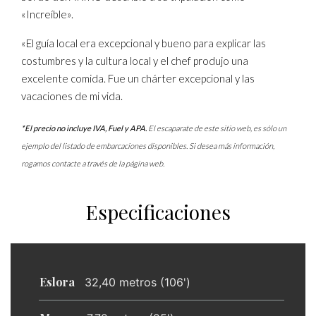
«Increíble».
«El guía local era excepcional y bueno para explicar las
costumbres y la cultura local y el chef produjo una
excelente comida. Fue un chárter excepcional y las
vacaciones de mi vida.
*El precio no incluye IVA, Fuel y APA.
El escaparate de este sitio web, es sólo un
ejemplo del listado de embarcaciones disponibles. Si desea más información,
rogamos contacte a través de la página web.
Especificaciones
Eslora
32,40 metros (106')