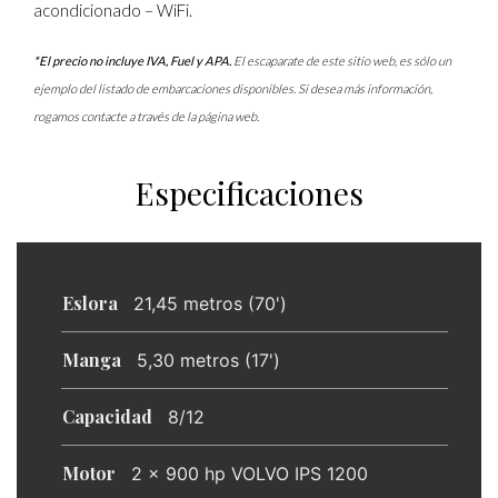
acondicionado – WiFi.
*El precio no incluye IVA, Fuel y APA.
El escaparate de este sitio web, es sólo un
ejemplo del listado de embarcaciones disponibles. Si desea más información,
rogamos contacte a través de la página web.
Especificaciones
Eslora
21,45 metros (70')
Manga
5,30 metros (17')
Capacidad
8/12
Motor
2 x 900 hp VOLVO IPS 1200