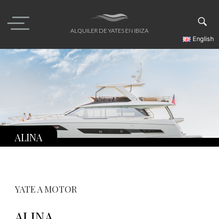
Skip
to
content
ALQUILER DE YATES EN IBIZA
English
ALINA
YATE A MOTOR
ALINA