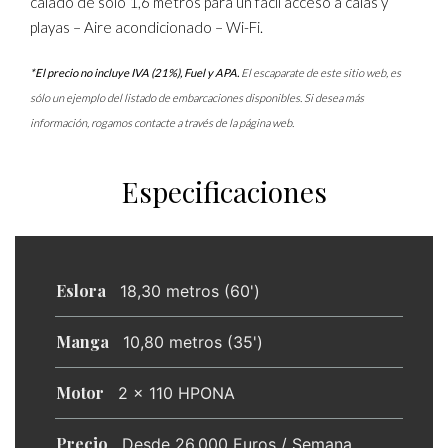
calado de sólo 1,6 metros para un fácil acceso a calas y
playas – Aire acondicionado – Wi-Fi.
*El precio no incluye IVA (21%), Fuel y APA.
El escaparate de este sitio web, es
sólo un ejemplo del listado de embarcaciones disponibles. Si desea más
información, rogamos contacte a través de la página web.
Especificaciones
Eslora
18,30 metros (60')
Manga
10,80 metros (35')
Motor
2 x 110 HPONA
Precio
Desde 26.000 Euros / Semana