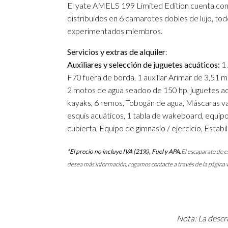
El yate AMELS 199 Limited Edition cuenta con 
distribuidos en 6 camarotes dobles de lujo, tod
experimentados miembros.
Servicios y extras de alquiler
:
Auxiliares y selección de juguetes acuáticos:
1 
F70 fuera de borda, 1 auxiliar Arimar de 3,51 
2 motos de agua seadoo de 150 hp, juguetes acuá
kayaks, 6 remos, Tobogán de agua, Máscaras var
esquís acuáticos, 1 tabla de wakeboard, equipo
cubierta, Equipo de gimnasio / ejercicio, Estab
*El precio no incluye IVA (21%), Fuel y APA.
El escaparate de es
desea más información, rogamos contacte a través de la página
Nota: La descri