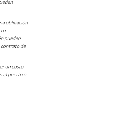
 pueden
una obligación
n o
ión pueden
 contrato de
ner un costo
n el puerto o