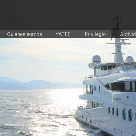
Skip
to
content
Quiénes somos
YATES
Privilegio
Activi