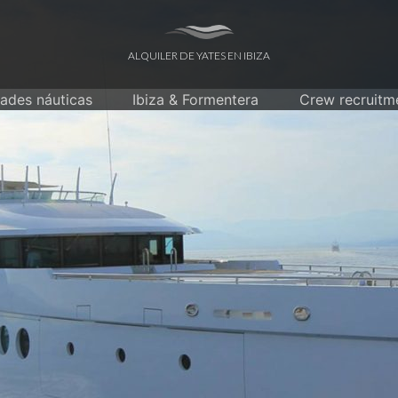
ALQUILER DE YATES EN IBIZA
dades náuticas
Ibiza & Formentera
Crew recruitm