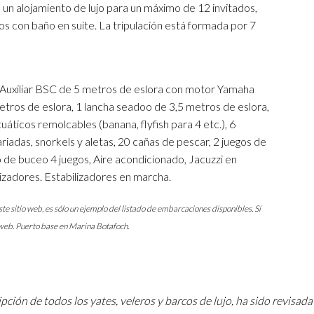
un alojamiento de lujo para un máximo de 12 invitados,
os con baño en suite. La tripulación está formada por 7
Auxiliar BSC de 5 metros de eslora con motor Yamaha
metros de eslora, 1 lancha seadoo de 3,5 metros de eslora,
ticos remolcables (banana, flyfish para 4 etc.), 6
iadas, snorkels y aletas, 20 cañas de pescar, 2 juegos de
 de buceo 4 juegos, Aire acondicionado, Jacuzzi en
ilizadores. Estabilizadores en marcha.
te sitio web, es sólo un ejemplo del listado de embarcaciones disponibles. Si
 web. Puerto base en Marina Botafoch.
pción de todos los yates, veleros y barcos de lujo, ha sido revisada