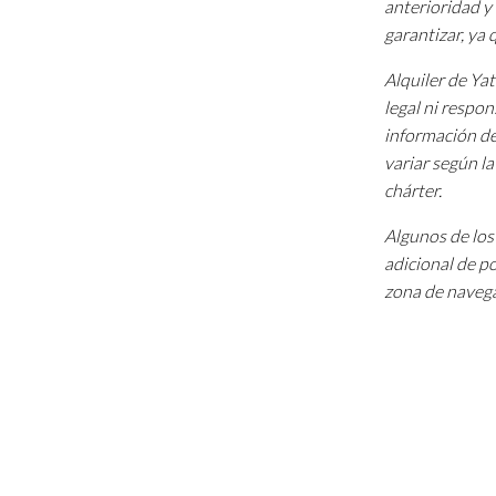
anterioridad y 
garantizar, ya
Alquiler de Ya
legal ni respon
información de
variar según l
chárter.
Algunos de los 
adicional de p
zona de navega