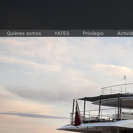
Skip
to
content
Quiénes somos
YATES
Privilegio
Activi