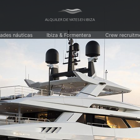
ALQUILER DE YATES EN IBIZA
dades náuticas
Ibiza & Formentera
Crew recruitm