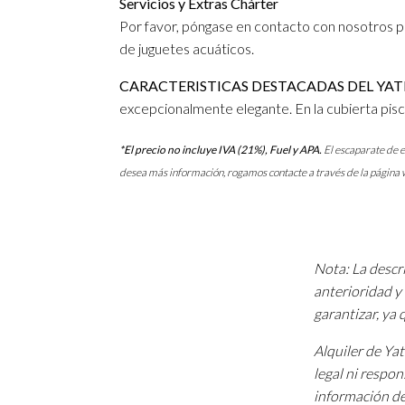
Servicios y Extras Chárter
Por favor, póngase en contacto con nosotros par
de juguetes acuáticos.
CARACTERISTICAS DESTACADAS DEL YAT
excepcionalmente elegante. En la cubierta pisci
*El precio no incluye IVA (21%), Fuel y APA.
El escaparate de e
desea más información, rogamos contacte a través de la página 
Nota: La descri
anterioridad y 
garantizar, ya
Alquiler de Ya
legal ni respon
información de