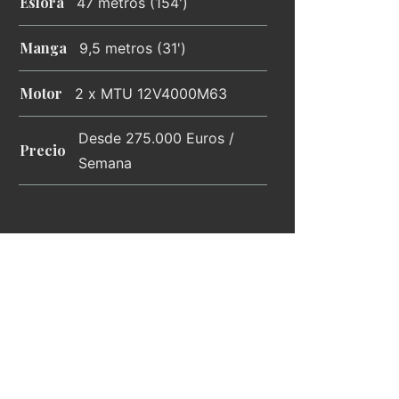
Eslora
47 metros (154')
Manga
9,5 metros (31')
Motor
2 x MTU 12V4000M63
Desde 275.000 Euros /
Precio
Semana