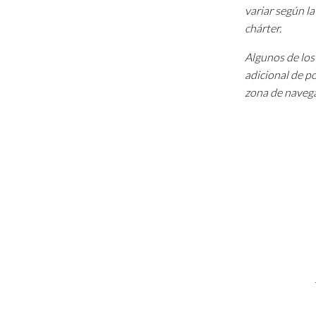
variar según l
chárter.
Algunos de los 
adicional de p
zona de navega