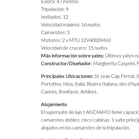
Eslora: 47 metros
Tripulación: 9
Invitados: 12
Velocidad máxima: 16 nudos
Camarotes: 5
Motores: 2 x MTU 12V4000M63
Velocidad de crucero: 15 nudos
Más información sobre yates:
Últimos yates nu
Constructor/Diseñador:
Margherita Casprini, 
Principales Ubicaciones:
St Jean Cap Ferrat, S
Portofino, Niza, Italia, Riviera Italiana, Iles d’
Cannes, Bonifacio, Antibes.
Alojamiento
El superyate de lujo t ANDIAMO tiene capacida
camarotes dobles: cinco cabinas: 1 suite princi
alojados en los camarotes de la tripulación.