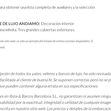
a obtener una lista completa de auxiliares y la selección
E DE LUJO ANDIAMO:
Decoración interior
na infinita. Tres grandes cubiertas exteriores.
ste sitio web, es sólo un ejemplo del listado de embarcaciones disponibles. Si
web.
pción de todos los yates, veleros y barcos de lujo, ha sido revisada
facilitada al cliente de buena fe. Se suponen correctas pero no se
 que pueden contener alguna errata en sus especificaciones.
tes en Ibiza & Barcos Barcelona S.L., no garantizan ni asumen ning
sabilidad por la exactitud, integridad o utilidad de cualquier image
scrita en nuestro sitio web. Los precios y detalles de la embarcac