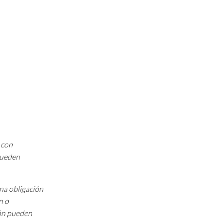
 con
 pueden
una obligación
n o
ión pueden