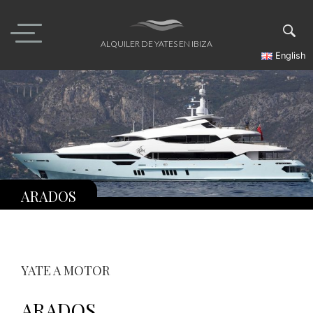
Skip
to
content
ALQUILER DE YATES EN IBIZA
English
ARADOS
YATE A MOTOR
ARADOS