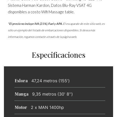
Sistema Harman Kardon, Datos Blu-Ray VSAT 4G
disponibles a costo Wifi Massage table.
*El precio no incluye IVA (21%), Fuel y APA.
El escaparate de este sitio web, es
sólo un ejemplo del listado de embarcaciones disponibles. Si desea más
información, rogamos contacte a través de la página web.
Especificaciones
Eslora
47,24 metros (155')
Manga
9,35 metros (30' 8'')
Motor
2 x MAN 1400hp