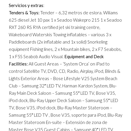
Servicios y extras
:
Tenders & Toys:
Tender – 6,32 metros de eslora. Wiliams
625 diesel Jet 10 pax 1 x Seadoo Wakepro 215 1 x Seadoo
RXT 260 RS RYA certified jet ski training centre,
Wakeboard Waterskis Towing inflatables – various 3 x
Paddleboards (2x inflatable and 1x solid) Snorkeling
equipment Fishing lines, 2 x Mountain bikes, 2 x F7 Seabobs,
1 x F5S Seabob Audio Visual.
Equipment and Deck
Facilities:
All Guest Areas – ‘System Orca’ on iPad to
control Satellite TV, DVD, CD, Radio, Airplay, iPod, Blinds &
Lights Exterior Areas – Bose Lifestyle V25 System Beach
Club – Samsung 32″ LED TV, Harman Kardon System, Blu-
Ray Main Deck Saloon – Samsung 55″ LED TV, Bose V35,
iPod dock, Blu-Ray Upper Deck Saloon – Samsung 55″ LED
TV, Bose V35, iPod dock, Blu-Ray Master Stateroom –
Samsung 55″ LED TV , Bose V35, soporte para iPod, Blu-Ray
Master Stateroom En-suite – Extensión de zona de
Master Bose V35 Guest Cabins – Samsung 40″ LED TV,