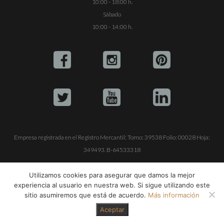
10:00 - 18:00 h.
Sábado
10:00 - 14:00 h.
Empresa registrada en el Registro Mercantil: Tomo: 39538 Folio: 00028 Hoja:
349493. B-64533318
ALQUILE SU YATE
VENTA DE YATES
TRABAJE CON NOSOTROS
Utilizamos cookies para asegurar que damos la mejor
experiencia al usuario en nuestra web. Si sigue utilizando este
© Copyright 1990-2026
ALQUILER DE YATES EN IBIZA S.L.
sitio asumiremos que está de acuerdo.
Más información
Aceptar