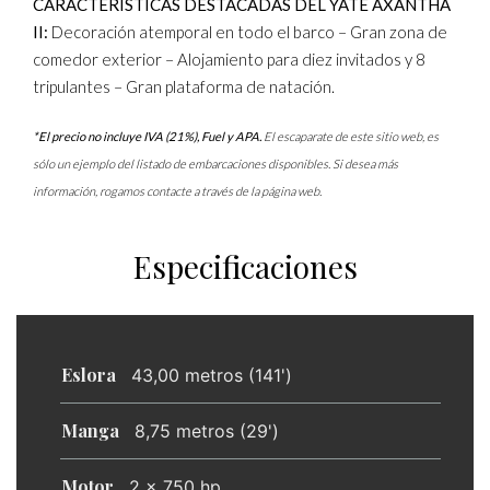
CARACTERÍSTICAS DESTACADAS DEL YATE AXANTHA
II:
Decoración atemporal en todo el barco – Gran zona de
comedor exterior – Alojamiento para diez invitados y 8
tripulantes – Gran plataforma de natación.
*El precio no incluye IVA (21%), Fuel y APA.
El escaparate de este sitio web, es
sólo un ejemplo del listado de embarcaciones disponibles. Si desea más
información, rogamos contacte a través de la página web.
Especificaciones
Eslora
43,00 metros (141')
Manga
8,75 metros (29')
Motor
2 x 750 hp