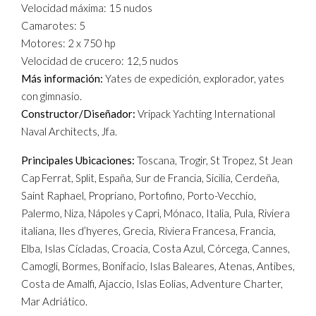
Velocidad máxima: 15 nudos
Camarotes: 5
Motores: 2 x 750 hp
Velocidad de crucero: 12,5 nudos
Más información:
Yates de expedición, explorador, yates
con gimnasio.
Constructor/Diseñador:
Vripack Yachting International
Naval Architects, Jfa.
Principales Ubicaciones:
Toscana, Trogir, St Tropez, St Jean
Cap Ferrat, Split, España, Sur de Francia, Sicilia, Cerdeña,
Saint Raphael, Propriano, Portofino, Porto-Vecchio,
Palermo, Niza, Nápoles y Capri, Mónaco, Italia, Pula, Riviera
italiana, Iles d’hyeres, Grecia, Riviera Francesa, Francia,
Elba, Islas Cícladas, Croacia, Costa Azul, Córcega, Cannes,
Camogli, Bormes, Bonifacio, Islas Baleares, Atenas, Antibes,
Costa de Amalfi, Ajaccio, Islas Eolias, Adventure Charter,
Mar Adriático.