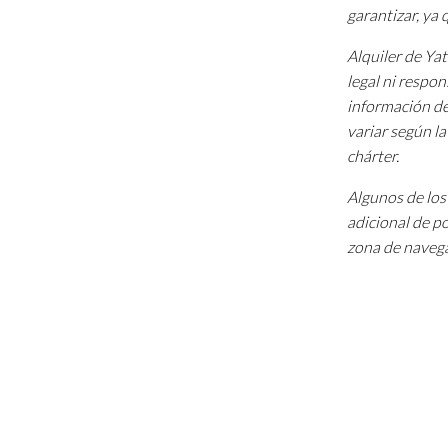
garantizar, ya
Alquiler de Ya
legal ni respon
información de
variar según l
chárter.
Algunos de los 
adicional de p
zona de navega