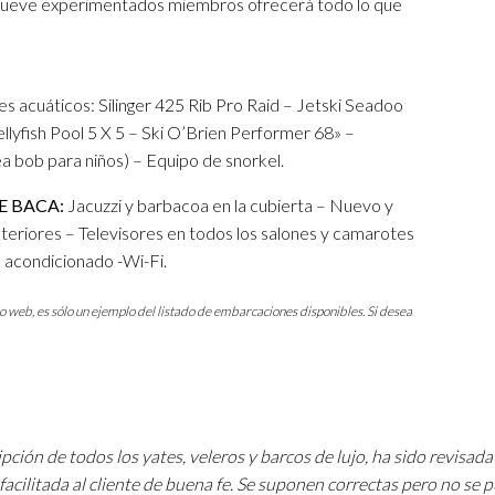
r nueve experimentados miembros ofrecerá todo lo que
es acuáticos: Silinger 425 Rib Pro Raid – Jetski Seadoo
lyfish Pool 5 X 5 – Ski O’Brien Performer 68» –
ea bob para niños) – Equipo de snorkel.
E BACA:
Jacuzzi y barbacoa en la cubierta – Nuevo y
nteriores – Televisores en todos los salones y camarotes
e acondicionado -Wi-Fi.
io web, es sólo un ejemplo del listado de embarcaciones disponibles. Si desea
pción de todos los yates, veleros y barcos de lujo, ha sido revisada
facilitada al cliente de buena fe. Se suponen correctas pero no se