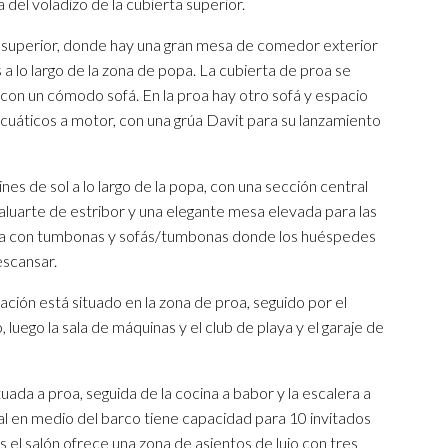
del voladizo de la cubierta superior.
 superior, donde hay una gran mesa de comedor exterior
a lo largo de la zona de popa. La cubierta de proa se
con un cómodo sofá. En la proa hay otro sofá y espacio
acuáticos a motor, con una grúa Davit para su lanzamiento
ines de sol a lo largo de la popa, con una sección central
aluarte de estribor y una elegante mesa elevada para las
enta con tumbonas y sofás/tumbonas donde los huéspedes
escansar.
ulación está situado en la zona de proa, seguido por el
 luego la sala de máquinas y el club de playa y el garaje de
situada a proa, seguida de la cocina a babor y la escalera a
mal en medio del barco tiene capacidad para 10 invitados
 el salón ofrece una zona de asientos de lujo con tres