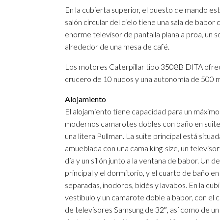
En la cubierta superior, el puesto de mando est
salón circular del cielo tiene una sala de babor
enorme televisor de pantalla plana a proa, un s
alrededor de una mesa de café.
Los motores Caterpillar tipo 3508B DITA ofre
crucero de 10 nudos y una autonomía de 500 mi
Alojamiento
El alojamiento tiene capacidad para un máximo 
modernos camarotes dobles con baño en suite: 1
una litera Pullman. La suite principal está situ
amueblada con una cama king-size, un televisor
día y un sillón junto a la ventana de babor. Un
principal y el dormitorio, y el cuarto de baño 
separadas, inodoros, bidés y lavabos. En la cub
vestíbulo y un camarote doble a babor, con el
de televisores Samsung de 32″, así como de un