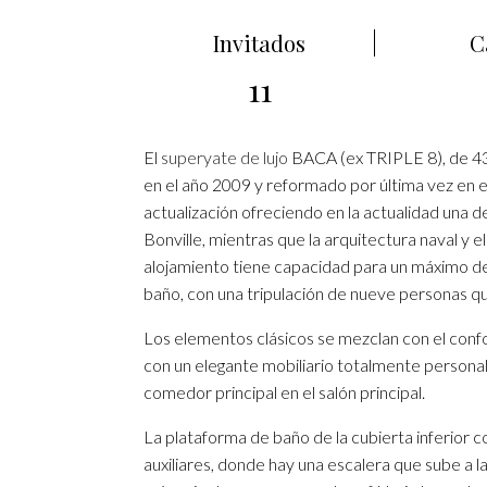
Invitados
C
11
El
superyate de lujo
BACA (ex TRIPLE 8), de 43
en el año 2009 y reformado por última vez en e
actualización ofreciendo en la actualidad una
Bonville, mientras que la arquitectura naval y e
alojamiento tiene capacidad para un máximo de
baño, con una tripulación de nueve personas qu
Los elementos clásicos se mezclan con el conf
con un elegante mobiliario totalmente personal
comedor principal en el salón principal.
La plataforma de baño de la cubierta inferior c
auxiliares, donde hay una escalera que sube a la