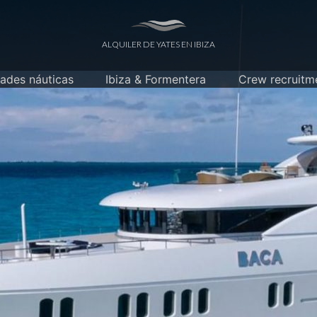
ALQUILER DE YATES EN IBIZA
dades náuticas
Ibiza & Formentera
Crew recruitm