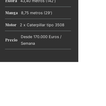
Eslora
43,40 metros (142')
Manga
8,75 metros (29')
Motor
2 x Caterpillar tipo 3508
Desde 170.000 Euros /
Precio
Semana