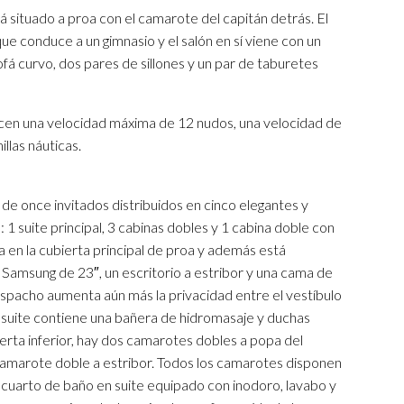
á situado a proa con el camarote del capitán detrás. El
 que conduce a un gimnasio y el salón en sí viene con un
ofá curvo, dos pares de sillones y un par de taburetes
cen una velocidad máxima de 12 nudos, una velocidad de
llas náuticas.
de once invitados distribuidos en cinco elegantes y
 suite principal, 3 cabinas dobles y 1 cabina doble con
ada en la cubierta principal de proa y además está
 Samsung de 23″, un escritorio a estribor y una cama de
 despacho aumenta aún más la privacidad entre el vestíbulo
en suite contiene una bañera de hidromasaje y duchas
ierta inferior, hay dos camarotes dobles a popa del
 camarote doble a estribor. Todos los camarotes disponen
 cuarto de baño en suite equipado con inodoro, lavabo y