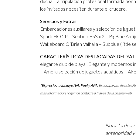
ducha. La tripulación profesional formada po
los invitados necesiten durante el crucero.
Servicios y Extras
Embarcaciones auxiliares y selección de juguet
Spark HO 2P – Seabob F5S x 2 – BigBlue Antijel
Wakeboard O’Brien Valhalla – Subblue (little s
CARACTERÍSTICAS DESTACADAS DEL YAT
elegante club de playa . Elegante y modernos i
– Amplia selección de juguetes acuáticos – Air
*El precio no incluye IVA, Fuel y APA.
El escaparate de este sit
más información, rogamos contacte a través de la página web.
Nota: La descri
anterioridad y 