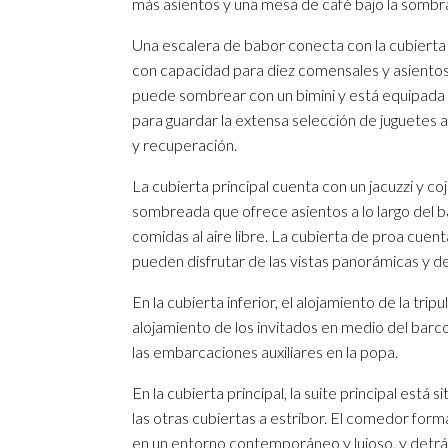
más asientos y una mesa de café bajo la sombra 
Una escalera de babor conecta con la cubierta
con capacidad para diez comensales y asientos 
puede sombrear con un bimini y está equipada 
para guardar la extensa selección de juguetes 
y recuperación.
La cubierta principal cuenta con un jacuzzi y coj
sombreada que ofrece asientos a lo largo del b
comidas al aire libre. La cubierta de proa cu
pueden disfrutar de las vistas panorámicas y d
En la cubierta inferior, el alojamiento de la trip
alojamiento de los invitados en medio del barco,
las embarcaciones auxiliares en la popa.
En la cubierta principal, la suite principal está 
las otras cubiertas a estribor. El comedor for
en un entorno contemporáneo y lujoso, y detrás