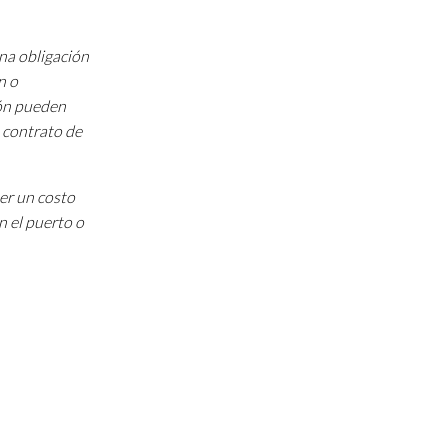
una obligación
n o
ión pueden
 contrato de
ner un costo
n el puerto o