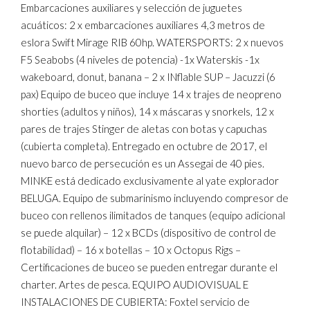
Embarcaciones auxiliares y selección de juguetes
acuáticos: 2 x embarcaciones auxiliares 4,3 metros de
eslora Swift Mirage RIB 60hp. WATERSPORTS: 2 x nuevos
F5 Seabobs (4 niveles de potencia) -1x Waterskis -1x
wakeboard, donut, banana – 2 x INflable SUP – Jacuzzi (6
pax) Equipo de buceo que incluye 14 x trajes de neopreno
shorties (adultos y niños), 14 x máscaras y snorkels, 12 x
pares de trajes Stinger de aletas con botas y capuchas
(cubierta completa). Entregado en octubre de 2017, el
nuevo barco de persecución es un Assegai de 40 pies.
MINKE está dedicado exclusivamente al yate explorador
BELUGA. Equipo de submarinismo incluyendo compresor de
buceo con rellenos ilimitados de tanques (equipo adicional
se puede alquilar) – 12 x BCDs (dispositivo de control de
flotabilidad) – 16 x botellas – 10 x Octopus Rigs –
Certificaciones de buceo se pueden entregar durante el
charter. Artes de pesca. EQUIPO AUDIOVISUAL E
INSTALACIONES DE CUBIERTA: Foxtel servicio de