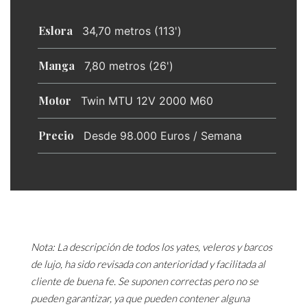
Eslora
34,70 metros (113')
Manga
7,80 metros (26')
Motor
Twin MTU 12V 2000 M60
Precio
Desde 98.000 Euros / Semana
Nota: La descripción de todos los yates, veleros y barcos
de lujo, ha sido revisada con anterioridad y facilitada al
cliente de buena fe. Se suponen correctas pero no se
pueden garantizar, ya que pueden contener alguna