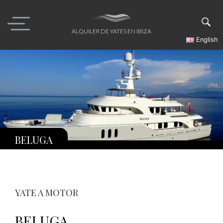
Skip
to
content
ALQUILER DE YATES EN IBIZA
English
BELUGA
YATE A MOTOR
BELUGA