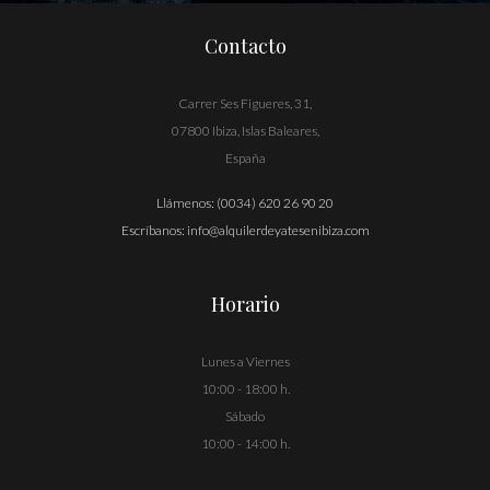
Contacto
Carrer Ses Figueres, 31,
07800 Ibiza, Islas Baleares,
España
Llámenos:
(0034) 620 26 90 20
Escríbanos:
info@alquilerdeyatesenibiza.com
Horario
Lunes a Viernes
10:00 - 18:00 h.
Sábado
10:00 - 14:00 h.