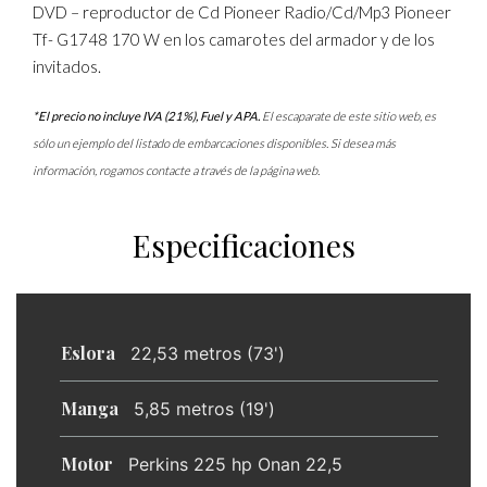
DVD – reproductor de Cd Pioneer Radio/Cd/Mp3 Pioneer
Tf- G1748 170 W en los camarotes del armador y de los
invitados.
*El precio no incluye IVA (21%), Fuel y APA.
El escaparate de este sitio web, es
sólo un ejemplo del listado de embarcaciones disponibles. Si desea más
información, rogamos contacte a través de la página web.
Especificaciones
Eslora
22,53 metros (73')
Manga
5,85 metros (19')
Motor
Perkins 225 hp Onan 22,5