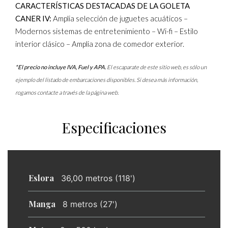
CARACTERÍSTICAS DESTACADAS DE LA GOLETA
CANER IV:
Amplia selección de juguetes acuáticos –
Modernos sistemas de entretenimiento – Wi-fi – Estilo
interior clásico – Amplia zona de comedor exterior.
*El precio no incluye IVA, Fuel y APA.
El escaparate de este sitio web, es sólo un
ejemplo del listado de embarcaciones disponibles. Si desea más información,
rogamos contacte a través de la página web.
Especificaciones
Eslora
36,00 metros (118')
Manga
8 metros (27')