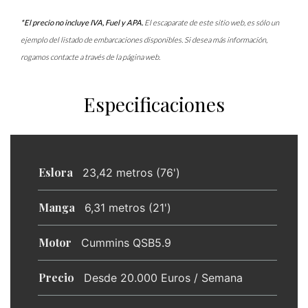
*El precio no incluye IVA, Fuel y APA.
El escaparate de este sitio web, es sólo un
ejemplo del listado de embarcaciones disponibles. Si desea más información,
rogamos contacte a través de la página web.
Especificaciones
Eslora
23,42 metros (76')
Manga
6,31 metros (21')
Motor
Cummins QSB5.9
Precio
Desde 20.000 Euros / Semana