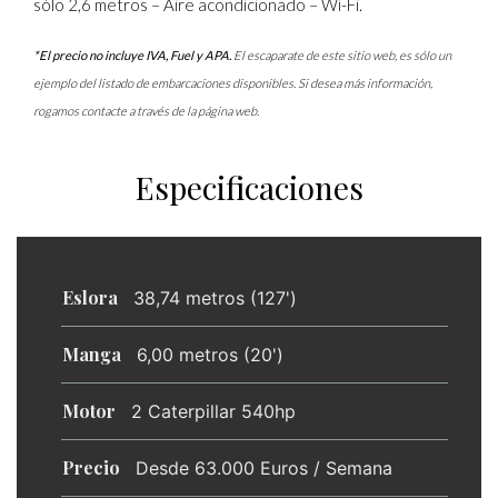
sólo 2,6 metros – Aire acondicionado – Wi-Fi.
*El precio no incluye IVA, Fuel y APA.
El escaparate de este sitio web, es sólo un
ejemplo del listado de embarcaciones disponibles. Si desea más información,
rogamos contacte a través de la página web.
Especificaciones
Eslora
38,74 metros (127')
Manga
6,00 metros (20')
Motor
2 Caterpillar 540hp
Precio
Desde 63.000 Euros / Semana