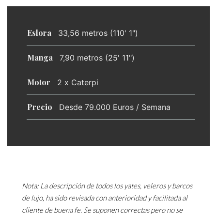
Eslora
33,56 metros (110' 1")
Manga
7,90 metros (25' 11")
Motor
2 x Caterpi
Precio
Desde 79.000 Euros / Semana
Nota: La descripción de todos los yates, veleros y barcos
de lujo, ha sido revisada con anterioridad y facilitada al
cliente de buena fe. Se suponen correctas pero no se