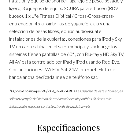
natación y equipo de snorkel., aparejo de pesca pesado y
ligero, 3 x juegos de equipo SCUBA para el buceo (RDV
buceo), 1 x Life Fitness Elliptical / Cross-Cross-cross-
entrenador, 4 x alfombrillas de yoga/ejercicio y una
selección de pesas libres, equipo audiovisual e
instalaciones de la cubierta: , conexiones para iPod y Sky
TV en cada cabina, en el salón principal y sky lounge los
sistemas tienen pantallas de 60″ , con Blu-ray y HD Sky TV,
All AV está controlado por iPad y iPod usando Red-Eye,
Comunicaciones:, Wi-Fi V-Sat 24/7 Internet, Flota de
banda ancha dedicada línea de teléfono sat.
*El precio no incluye IVA (21%), Fuel y APA.
El escaparate de este sitio web, es
sólo un ejemplo del listado de embarcaciones disponibles. Si desea más
información, rogamos contacte a través de la página web.
Especificaciones