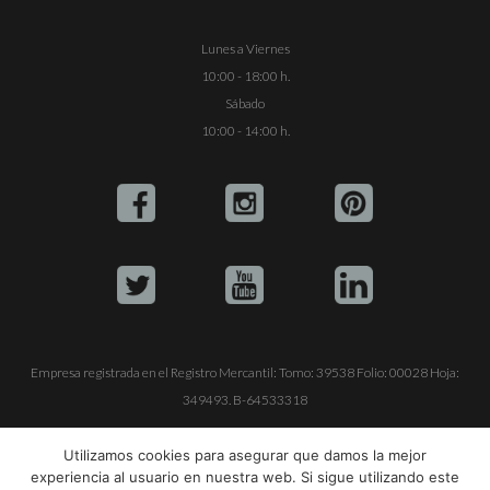
Lunes a Viernes
10:00 - 18:00 h.
Sábado
10:00 - 14:00 h.
Empresa registrada en el Registro Mercantil: Tomo: 39538 Folio: 00028 Hoja:
349493. B-64533318
ALQUILE SU YATE
VENTA DE YATES
TRABAJE CON NOSOTROS
Utilizamos cookies para asegurar que damos la mejor
experiencia al usuario en nuestra web. Si sigue utilizando este