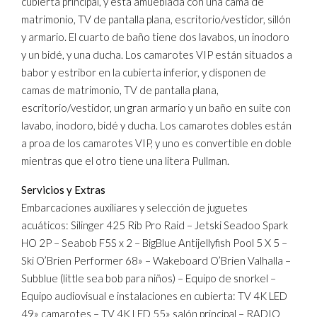
cubierta principal, y está amueblada con una cama de
matrimonio, TV de pantalla plana, escritorio/vestidor, sillón
y armario. El cuarto de baño tiene dos lavabos, un inodoro
y un bidé, y una ducha. Los camarotes VIP están situados a
babor y estribor en la cubierta inferior, y disponen de
camas de matrimonio, TV de pantalla plana,
escritorio/vestidor, un gran armario y un baño en suite con
lavabo, inodoro, bidé y ducha. Los camarotes dobles están
a proa de los camarotes VIP, y uno es convertible en doble
mientras que el otro tiene una litera Pullman.
Servicios y Extras
Embarcaciones auxiliares y selección de juguetes
acuáticos: Silinger 425 Rib Pro Raid – Jetski Seadoo Spark
HO 2P – Seabob F5S x 2 – BigBlue Antijellyfish Pool 5 X 5 –
Ski O’Brien Performer 68» – Wakeboard O’Brien Valhalla –
Subblue (little sea bob para niños) – Equipo de snorkel –
Equipo audiovisual e instalaciones en cubierta: TV 4K LED
49» camarotes – TV 4K LED 55» salón principal – RADIO