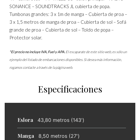
SONANCE – SOUNDTRACKS JL cubierta de popa.
Tumbonas grandes: 3 x 1m de manga – Cubierta de proa –
3 x 1,5 metros de manga de proa – Cubierta de sol – Sofá
grande de proa – Cubierta de sol – Toldo de popa –
Protector solar.
*El precio no incluye IVA, Fuel y APA.
El escaparate de este sitio web, es sólo un
ejemplo del listado de embarcaciones disponibles. Si desea más información,
rogamos contacte a través de la página web.
Especificaciones
Eslora
43,80 metros (143')
Manga
8,50 metros (27')