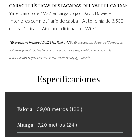
CARACTERÍSTICAS DESTACADAS DEL YATE EL CARAN:
Yate clásico de 1977 encargado por David Bowie –
Interiores con mobiliario de caoba – Autonomía de 3,500
millas náuticas – Aire acondicionado – Wi-Fi.
*El precio no incluye IVA (21%), Fuel y APA.
El escaparate de este sitio web, es
sólo un ejemplo del listado de embarcaciones disponibles. Si desea más
información, rogamos contacte a través de la página web.
Especificaciones
Eslora
39,08 metros (128')
Manga
7,20 metros (24')