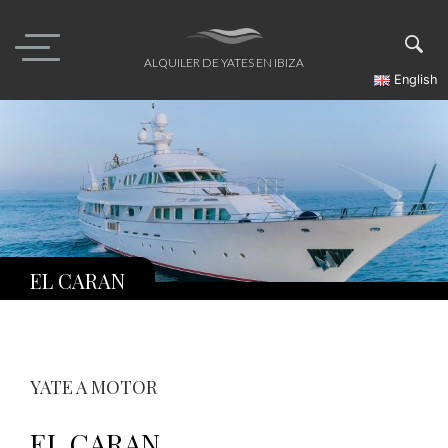
Skip
to
content
ALQUILER DE YATES EN IBIZA
English
EL CARAN
YATE A MOTOR
EL CARAN