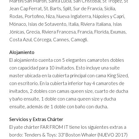
Martín/San Martín, Santa Lucía, San Cristóbal, St Tropez, St
Jean Cap Ferrat, St. Barts, Split, Sur de Francia, Sicilia,
Rodas, Portofino, Niza, Nueva Inglaterra, Nápoles y Capri,
Mónaco, Islas de Sotavento, Italia, Riviera Italiana, Islas
Jónicas, Grecia, Riviera Francesa, Francia, Florida, Exumas,
Costa Azul, Córcega, Cannes, Camogli.
Alojamiento
El alojamiento cuenta con 5 elegantes camarotes dobles
con capacidad para 10 invitados. Esto incluye una suite
master ubicada en la cubierta principal con cama King Sized,
con escritorio. En la cubierta inferior hay 4 camarotes de
invitados, 2 dobles con camas queen size, cuarto de ducha
y baño ensuite, 1 doble con cama queen size y ducha
ensuite, además de 1 doble con baño con ducha.
Servicios y Extras Chárter
El yate chárter FAR FROM IT tiene los siguientes extras a
bordo: Tenders & Toys: 33′ Boston Whaler (NUEVO 2017)