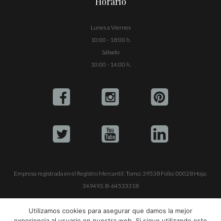
Horario
Lunes a Viernes
10:00 - 18:00 h.
Sábado
10:00 - 14:00 h.
Empresa registrada en el Registro Mercantil: Tomo: 39538 Folio: 00028 Hoja:
349493. B-64533318
ALQUILE SU YATE
VENTA DE YATES
TRABAJE CON NOSOTROS
Utilizamos cookies para asegurar que damos la mejor
experiencia al usuario en nuestra web. Si sigue utilizando este