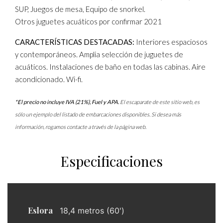
SUP, Juegos de mesa, Equipo de snorkel.
Otros juguetes acuáticos por confirmar 2021
CARACTERÍSTICAS DESTACADAS:
Interiores espaciosos
y contemporáneos. Amplia selección de juguetes de
acuáticos. Instalaciones de baño en todas las cabinas. Aire
acondicionado. Wi-fi.
*El precio no incluye IVA (21%), Fuel y APA.
El escaparate de este sitio web, es
sólo un ejemplo del listado de embarcaciones disponibles. Si desea más
información, rogamos contacte a través de la página web.
Especificaciones
Eslora
18,4 metros (60')