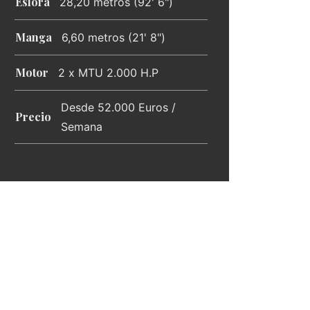
Eslora
28,20 metros (92' 6")
Manga
6,60 metros (21' 8")
Motor
2 x MTU 2.000 H.P
Desde 52.000 Euros /
Precio
Semana