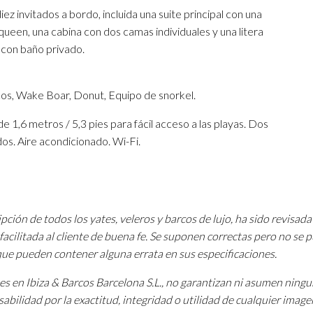
z invitados a bordo, incluida una suite principal con una
ueen, una cabina con dos camas individuales y una litera
 con baño privado.
icos, Wake Boar, Donut, Equipo de snorkel.
e 1,6 metros / 5,3 pies para fácil acceso a las playas. Dos
os. Aire acondicionado. Wi-Fi.
pción de todos los yates, veleros y barcos de lujo, ha sido revisada
facilitada al cliente de buena fe. Se suponen correctas pero no se
 que pueden contener alguna errata en sus especificaciones.
tes en Ibiza & Barcos Barcelona S.L., no garantizan ni asumen ning
sabilidad por la exactitud, integridad o utilidad de cualquier image