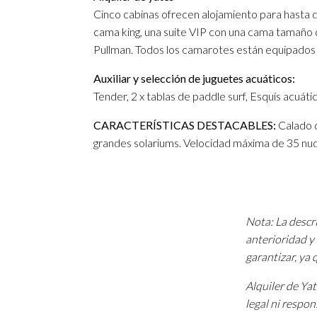
Cinco cabinas ofrecen alojamiento para hasta die
cama king, una suite VIP con una cama tamaño q
Pullman. Todos los camarotes están equipados
Auxiliar y selección de juguetes acuáticos:
Tender, 2 x tablas de paddle surf, Esquís acuát
CARACTERÍSTICAS DESTACABLES:
Calado d
grandes solariums. Velocidad máxima de 35 nud
Nota: La descri
anterioridad y 
garantizar, ya
Alquiler de Ya
legal ni respon