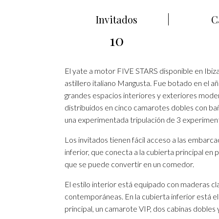
Invitados
C
10
El yate a motor FIVE STARS disponible en Ibiza
astillero italiano Mangusta. Fue botado en el 
grandes espacios interiores y exteriores moder
distribuidos en cinco camarotes dobles con bañ
una experimentada tripulación de 3 experime
Los invitados tienen fácil acceso a las embarcac
inferior, que conecta a la cubierta principal en
que se puede convertir en un comedor.
El estilo interior está equipado con maderas cl
contemporáneas. En la cubierta inferior está el
principal, un camarote VIP, dos cabinas dobles y