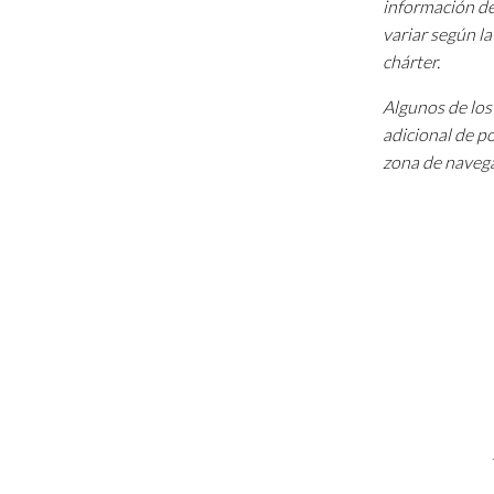
información de
variar según l
chárter.
Algunos de los 
adicional de p
zona de navega