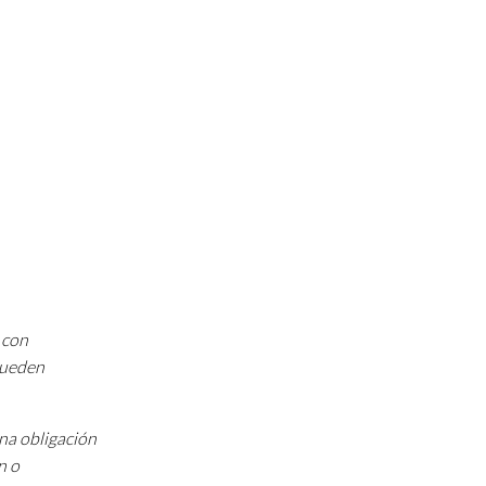
 con
 pueden
una obligación
n o