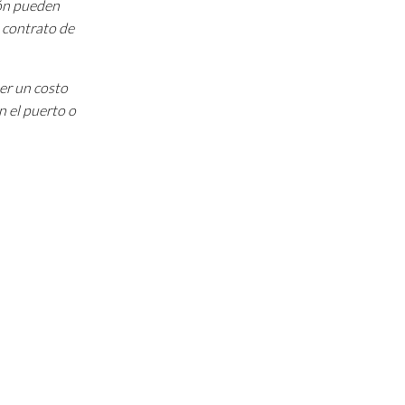
ión pueden
 contrato de
ner un costo
n el puerto o