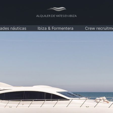
ALQUILER DE YATES EN IBIZA
dades náuticas
Ibiza & Formentera
Crew recruitm