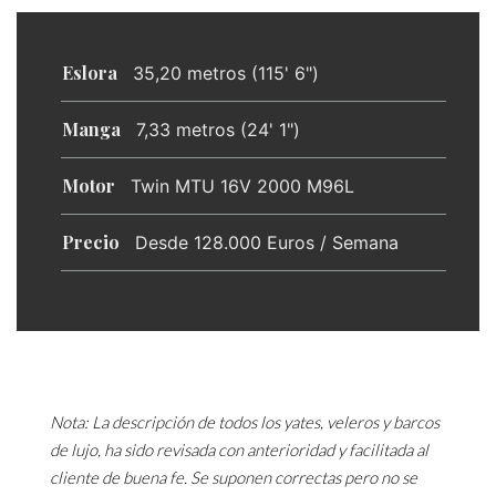
Eslora
35,20 metros (115' 6")
Manga
7,33 metros (24' 1")
Motor
Twin MTU 16V 2000 M96L
Precio
Desde 128.000 Euros / Semana
Nota: La descripción de todos los yates, veleros y barcos
de lujo, ha sido revisada con anterioridad y facilitada al
cliente de buena fe. Se suponen correctas pero no se