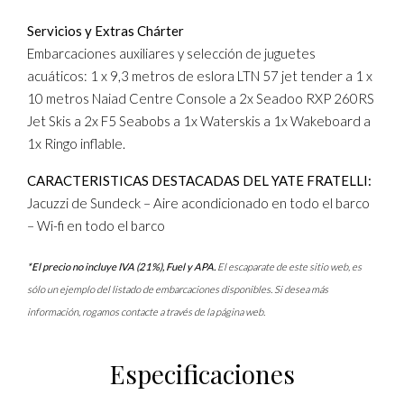
Servicios y Extras Chárter
Embarcaciones auxiliares y selección de juguetes
acuáticos: 1 x 9,3 metros de eslora LTN 57 jet tender a 1 x
10 metros Naiad Centre Console a 2x Seadoo RXP 260RS
Jet Skis a 2x F5 Seabobs a 1x Waterskis a 1x Wakeboard a
1x Ringo inflable.
CARACTERISTICAS DESTACADAS DEL YATE FRATELLI:
Jacuzzi de Sundeck – Aire acondicionado en todo el barco
– Wi-fi en todo el barco
*El precio no incluye IVA (21%), Fuel y APA.
El escaparate de este sitio web, es
sólo un ejemplo del listado de embarcaciones disponibles. Si desea más
información, rogamos contacte a través de la página web.
Especificaciones