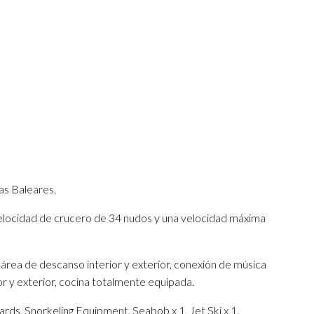
as Baleares.
ocidad de crucero de 34 nudos y una velocidad máxima
área de descanso interior y exterior, conexión de música
ior y exterior, cocina totalmente equipada.
rds, Snorkeling Equipment, Seabob x 1, Jet Ski x 1.