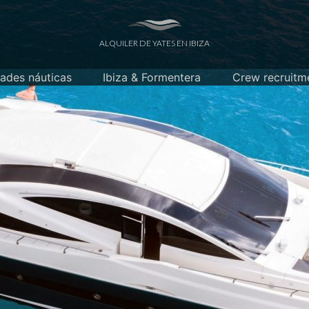
ALQUILER DE YATES EN IBIZA
dades náuticas
Ibiza & Formentera
Crew recruitm