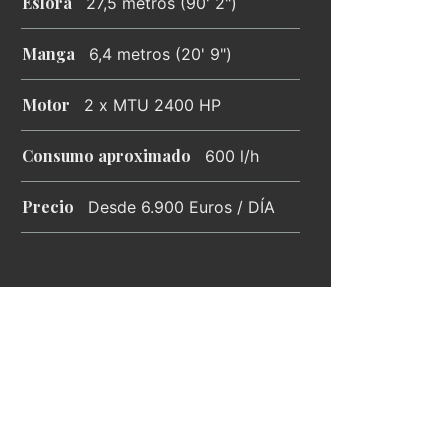
Eslora
27,5 metros (90' 2")
Manga
6,4 metros (20' 9")
Motor
2 x MTU 2400 HP
Consumo aproximado
600 l/h
Precio
Desde 6.900 Euros / DÍA