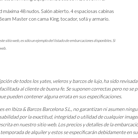
 máxima 48 nudos. Salón abierto. 4 espaciosas cabinas
 Beam Master con cama King, tocador, sofá y armario.
ste sitio web, es sólo un ejemplo del listado de embarcaciones disponibles. Si
web.
pción de todos los yates, veleros y barcos de lujo, ha sido revisada
facilitada al cliente de buena fe. Se suponen correctas pero no se
 que pueden contener alguna errata en sus especificaciones.
tes en Ibiza & Barcos Barcelona S.L., no garantizan ni asumen ning
sabilidad por la exactitud, integridad o utilidad de cualquier image
scrita en nuestro sitio web. Los precios y detalles de la embarcac
a temporada de alquiler y estos se especificarán debidamente en su