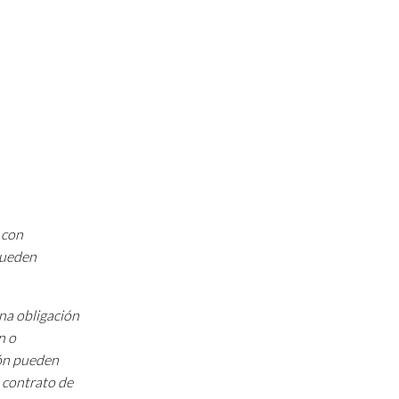
 con
 pueden
una obligación
n o
ión pueden
 contrato de