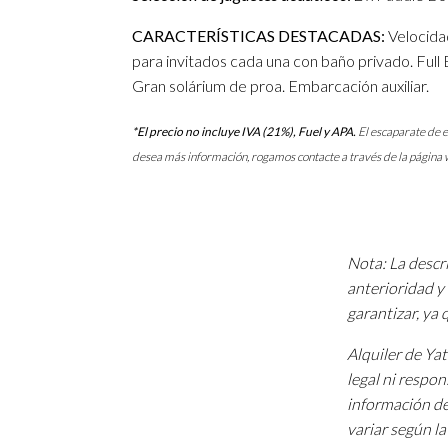
CARACTERÍSTICAS DESTACADAS:
Velocidad
para invitados cada una con baño privado. Full
Gran solárium de proa. Embarcación auxiliar.
*El precio no incluye IVA (21%), Fuel y APA.
El escaparate de e
desea más información, rogamos contacte a través de la página 
Nota: La descri
anterioridad y 
garantizar, ya
Alquiler de Ya
legal ni respon
información de
variar según l