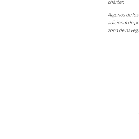
chárter.
Algunos de los 
adicional de p
zona de navega