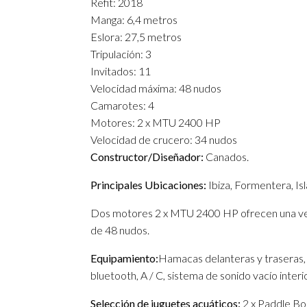
Refit: 2018
Manga: 6,4 metros
Eslora: 27,5 metros
Tripulación: 3
Invitados: 11
Velocidad máxima: 48 nudos
Camarotes: 4
Motores: 2 x MTU 2400 HP
Velocidad de crucero: 34 nudos
Constructor/Diseñador:
Canados.
Principales Ubicaciones:
Ibiza, Formentera, Isl
Dos motores 2 x MTU 2400 HP ofrecen una vel
de 48 nudos.
Equipamiento:
Hamacas delanteras y traseras, 
bluetooth, A / C, sistema de sonido vacío inter
Selección de juguetes acuáticos:
2 x Paddle Boa