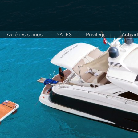
Skip
to
content
Quiénes somos
YATES
Privilegio
Activi