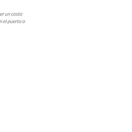
ner un costo
n el puerto o