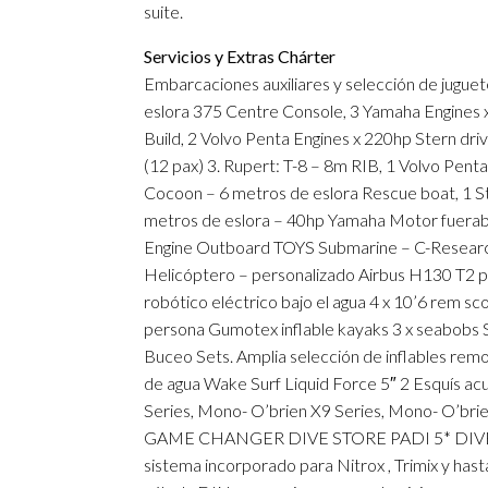
suite.
Servicios y Extras Chárter
Embarcaciones auxiliares y selección de jugue
eslora 375 Centre Console, 3 Yamaha Engines 
Build, 2 Volvo Penta Engines x 220hp Stern dri
(12 pax) 3. Rupert: T-8 – 8m RIB, 1 Volvo Pent
Cocoon – 6 metros de eslora Rescue boat, 1 Ste
metros de eslora – 40hp Yamaha Motor fuerab
Engine Outboard TOYS Submarine – C-Resear
Helicóptero – personalizado Airbus H130 T2 
robótico eléctrico bajo el agua 4 x 10’6 rem sc
persona Gumotex inflable kayaks 3 x seabobs 
Buceo Sets. Amplia selección de inflables remo
de agua Wake Surf Liquid Force 5″ 2 Esquís ac
Series, Mono- O’brien X9 Series, Mono- O’br
GAME CHANGER DIVE STORE PADI 5* DIVE R
sistema incorporado para Nitrox , Trimix y ha