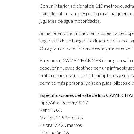
Con un interior adicional de 110 metros cuadrado
invitados abundante espacio para cualquier ac
juguetes de agua motorizados.
Su helipuerto certificado en la cubierta de pop
seguridad de un hangar totalmente cerrado. T
Otra gran característica de este yate es el c
En general, GAME CHANGER es un gran salto ade
descubrir nuevos destinos con una infraestruc
embarcaciones auxiliares, helicópteros y subm
permite más personal, ya sean guías, pilotos o 
Especificaciones del yate de lujo GAME C
Tipo/Año: Damen/2017
Refit: 2020
Manga: 11,58 metros
Eslora: 72,25 metros
Tripulación: 16