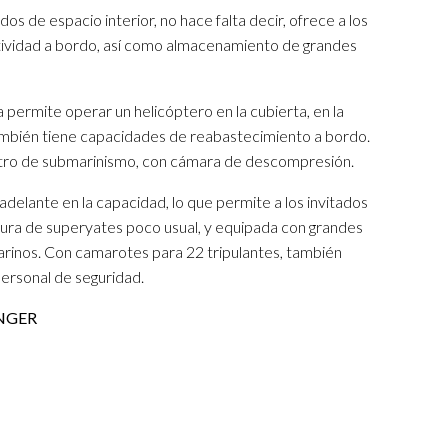
s de espacio interior, no hace falta decir, ofrece a los
tividad a bordo, así como almacenamiento de grandes
a permite operar un helicóptero en la cubierta, en la
ambién tiene capacidades de reabastecimiento a bordo.
entro de submarinismo, con cámara de descompresión.
lante en la capacidad, lo que permite a los invitados
tura de superyates poco usual, y equipada con grandes
arinos. Con camarotes para 22 tripulantes, también
personal de seguridad.
HANGER