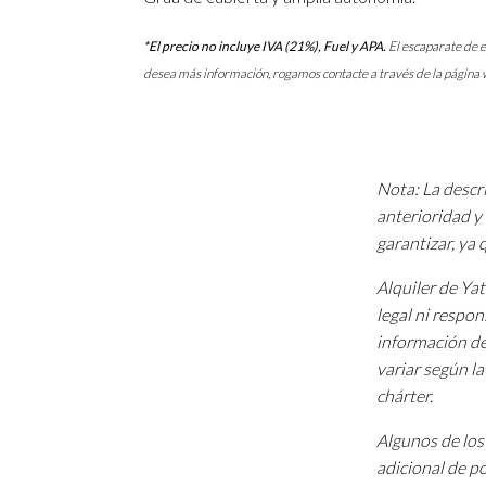
*El precio no incluye IVA (21%), Fuel y APA.
El escaparate de e
desea más información, rogamos contacte a través de la página
Nota: La descri
anterioridad y 
garantizar, ya
Alquiler de Ya
legal ni respon
información de
variar según l
chárter.
Algunos de los 
adicional de p