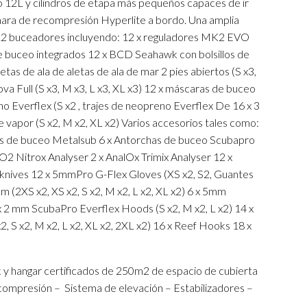
o 12L y cilindros de etapa más pequeños capaces de ir
ra de recompresión Hyperlite a bordo. Una amplia
12 buceadores incluyendo: 12 x reguladores MK2 EVO
 buceo integrados 12 x BCD Seahawk con bolsillos de
letas de ala de aletas de ala de mar 2 pies abiertos (S x3,
ova Full (S x3, M x3, L x3, XL x3) 12 x máscaras de buceo
o Everflex (S x2 , trajes de neopreno Everflex De 16 x 3
e vapor (S x2, M x2, XL x2) Varios accesorios tales como:
as de buceo Metalsub 6 x Antorchas de buceo Scubapro
2 Nitrox Analyser 2 x AnalOx Trimix Analyser 12 x
 knives 12 x 5mmPro G-Flex Gloves (XS x2, S2, Guantes
m (2XS x2, XS x2, S x2, M x2, L x2, XL x2) 6 x 5mm
x 2 mm ScubaPro Everflex Hoods (S x2, M x2, L x2) 14 x
 S x2, M x2, L x2, XL x2, 2XL x2) 16 x Reef Hooks 18 x
 y hangar certificados de 250m2 de espacio de cubierta
ompresión – Sistema de elevación – Estabilizadores –