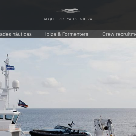
ALQUILER DE YATES EN IBIZA
dades náuticas
Ibiza & Formentera
Crew recruitm