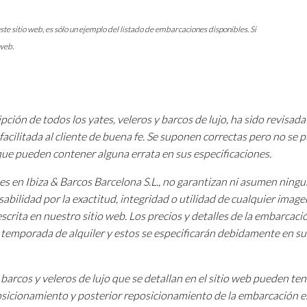
ste sitio web, es sólo un ejemplo del listado de embarcaciones disponibles. Si
 web.
pción de todos los yates, veleros y barcos de lujo, ha sido revisada
facilitada al cliente de buena fe. Se suponen correctas pero no se
 que pueden contener alguna errata en sus especificaciones.
tes en Ibiza & Barcos Barcelona S.L., no garantizan ni asumen ning
sabilidad por la exactitud, integridad o utilidad de cualquier image
scrita en nuestro sitio web. Los precios y detalles de la embarcac
a temporada de alquiler y estos se especificarán debidamente en su
barcos y veleros de lujo que se detallan en el sitio web pueden te
osicionamiento y posterior reposicionamiento de la embarcación e