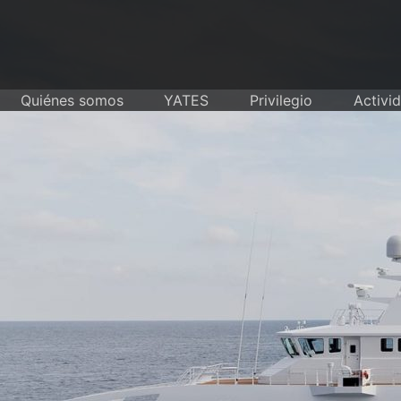
Skip
to
content
Quiénes somos
YATES
Privilegio
Activi