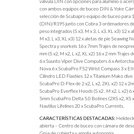
válvula DIN con opciones para aluminio o acer
con ambos equipos de buceo DIN & Yoke Cáma
selección de Scubapro equipo de buceo para 
(DIN)/R195 junto con Cobra 3 ordenadores de
peso integrados (S x3, M x 3, L x3, XL x3) 12 x a
M x3, L x3, XL x3) 12 x aletas de pie Seawing N
Spectra y snorkels 16 x 7mm Trajes de neopren
mm (S x2, M x2, L x2, XL x2) 16 x 2 mm Trajes d
6 x Suunto Viper Dive Computers 6 x Antorch
Nova 6 x ScubaPro FS2 Wrist Compass 3 x EIIO
Cilindro LED Flashies 12 x Titanium Mako dive
ScubaPro D-Flex de 2 x2, L x2, 2XL x2) 12 x 2m
ScubaPro Everflex Hoods (S x2 , M x2, L x2) 6 
5mm ScubaPro Delta 5.0 Botines (2XS x2, XS x2,
Nautilus Lifelines 20 x ScubaPro Currents.
CARACTERÍSTICAS DESTACADAS:
Helideck
abierta – Centro de buceo con cámara de desc
Grúa de cubierta y amplia autonomía.