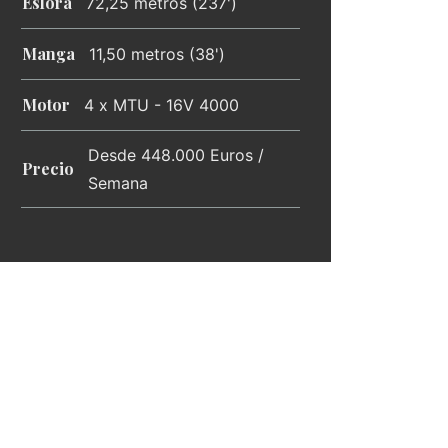
Eslora
72,25 metros (237')
Manga
11,50 metros (38')
Motor
4 x MTU - 16V 4000
Desde 448.000 Euros /
Precio
Semana