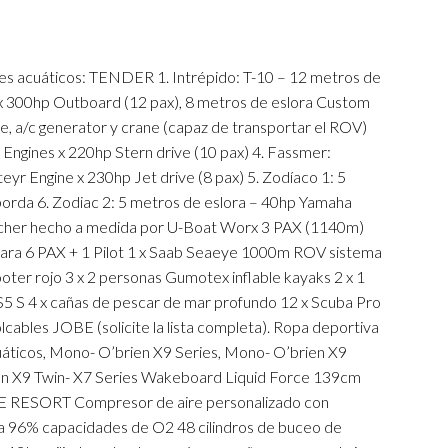
tes acuáticos: TENDER 1. Intrépido: T-10 – 12 metros de
x 300hp Outboard (12 pax), 8 metros de eslora Custom
ve, a/c generator y crane (capaz de transportar el ROV)
a Engines x 220hp Stern drive (10 pax) 4. Fassmer:
yr Engine x 230hp Jet drive (8 pax) 5. Zodíaco 1: 5
orda 6. Zodiac 2: 5 metros de eslora – 40hp Yamaha
cher hecho a medida por U-Boat Worx 3 PAX (1140m)
para 6 PAX + 1 Pilot 1 x Saab Seaeye 1000m ROV sistema
ooter rojo 3 x 2 personas Gumotex inflable kayaks 2 x 1
S5 S 4 x cañas de pescar de mar profundo 12 x Scuba Pro
lcables JOBE (solicite la lista completa). Ropa deportiva
uáticos, Mono- O’brien X9 Series, Mono- O’brien X9
ien X9 Twin- X7 Series Wakeboard Liquid Force 139cm
ESORT Compresor de aire personalizado con
sta 96% capacidades de O2 48 cilindros de buceo de