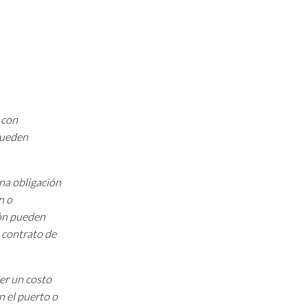
 con
 pueden
una obligación
n o
ión pueden
 contrato de
ner un costo
n el puerto o