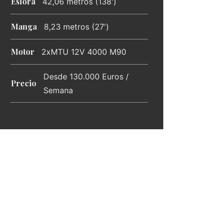
Eslora
42,06 metros (138')
Manga
8,23 metros (27')
Motor
2xMTU 12V 4000 M90
Desde 130.000 Euros /
Precio
Semana