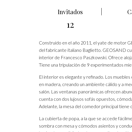
Invitados
C
12
Construido en el año 2011, el yate de motor
del fabricante italiano Baglietto. GEOSAND cu
interior de Francesco Paszkowski. Ofrece aloj
Tiene una tripulación de 9 experimentados mi
El interior es elegante y refinado. Los muebl
en madera, creando un ambiente cálido y a medi
salón. Las ventanas panorámicas ofrecen abundan
cuenta con dos lujosos sofás opuestos, cómodas
Adelante, la mesa del comedor principal tiene 
La cubierta de popa, a la que se accede fácilme
sombra con mesa y cómodos asientos y conduce 