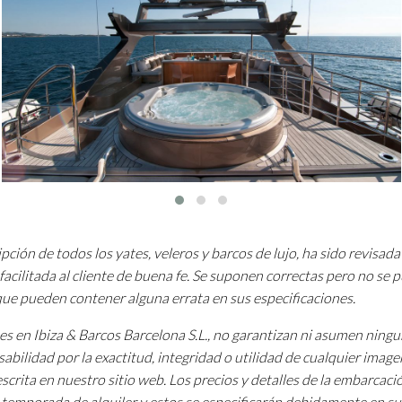
pción de todos los yates, veleros y barcos de lujo, ha sido revisada
facilitada al cliente de buena fe. Se suponen correctas pero no se
 que pueden contener alguna errata en sus especificaciones.
tes en Ibiza & Barcos Barcelona S.L., no garantizan ni asumen ning
sabilidad por la exactitud, integridad o utilidad de cualquier image
scrita en nuestro sitio web. Los precios y detalles de la embarcac
a temporada de alquiler y estos se especificarán debidamente en su