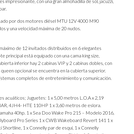
s impresionante, con una gran almohadilla de sol, jacuzzi,
bar.
ulsado por dos motores diésel MTU 12V 4000 M90
dos y una velocidad máxima de 20 nudos.
 máximo de 12 invitados distribuidos en 6 elegantes
e principal está equipado con una cama king size,
ubierta inferior hay 2 cabinas VIP y 2 cabinas dobles, con
 queen opcional se encuentra en la cubierta superior.
 sistemas completos de entretenimiento y comunicación.
es acuáticos; Juguetes: 1 x 5,00 metros L.O.A x 2,19
, 4JH4- HTE 110HP 1 x 3,60 metros de eslora.
maha 40hp. 1 x Sea Doo Wake Pro 215 – Modelo 2016,
lyboard Pro Series 1 x CWB Wakeboard Revert 141 1 x
Shortline, 1 x Connelly par de esquí, 1 x Connelly