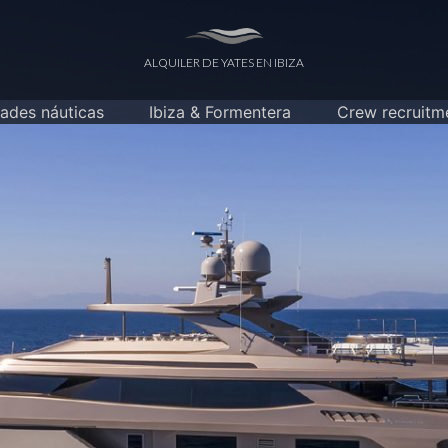
ALQUILER DE YATES EN IBIZA
dades náuticas
Ibiza & Formentera
Crew recruitm