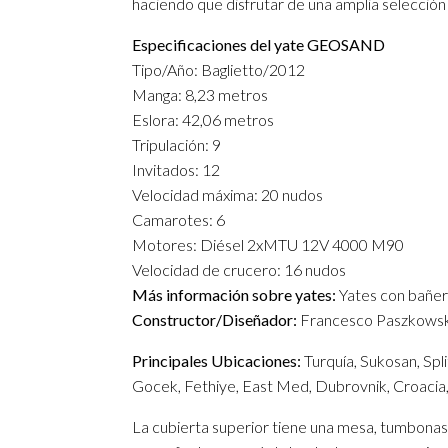
haciendo que disfrutar de una amplia selección
Especificaciones del yate GEOSAND
Tipo/Año: Baglietto/2012
Manga: 8,23 metros
Eslora: 42,06 metros
Tripulación: 9
Invitados: 12
Velocidad máxima: 20 nudos
Camarotes: 6
Motores: Diésel 2xMTU 12V 4000 M90
Velocidad de crucero: 16 nudos
Más información sobre yates:
Yates con bañer
Constructor/Diseñador:
Francesco Paszkowski, 
Principales Ubicaciones:
Turquía, Sukosan, Spli
Gocek, Fethiye, East Med, Dubrovnik, Croacia,
La cubierta superior tiene una mesa, tumbonas 