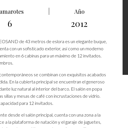
amarotes
Año
6
2012
 GEOSAND de 43 metros de eslora es un elegante buque,
enta con un sofisticado exterior, así como un moderno
amiento en 6 cabinas para un máximo de 12 invitados.
embros.
es contemporáneos se combinan con exquisitos acabados
da. En la cubierta principal se encuentran el generoso
te luz natural al interior del barco. El salón en popa
 sillas y mesas de café con incrustaciones de vidrio.
capacidad para 12 invitados.
nte desde el salón principal, cuenta con una zona a la
a la plataforma de natación y el garaje de juguetes,