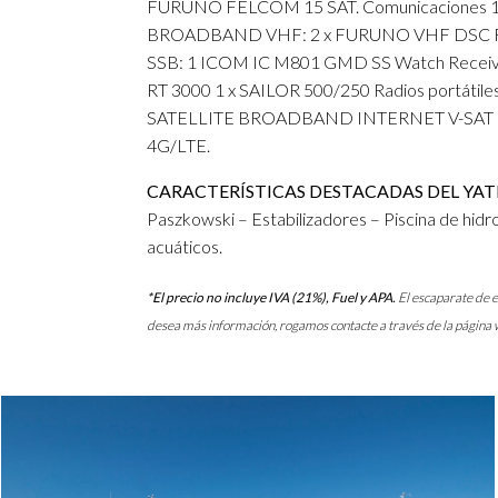
FURUNO FELCOM 15 SAT. Comunicaciones
BROADBAND VHF: 2 x FURUNO VHF DSC FM 
SSB: 1 ICOM IC M801 GMD SS Watch Recei
RT 3000 1 x SAILOR 500/250 Radios portátile
SATELLITE BROADBAND INTERNET V-SAT (con 
4G/LTE.
CARACTERÍSTICAS DESTACADAS DEL YAT
Paszkowski – Estabilizadores – Piscina de hid
acuáticos.
*El precio no incluye IVA (21%), Fuel y APA.
El escaparate de e
desea más información, rogamos contacte a través de la página 