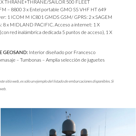
 1X THRANE+THRANE/SAILOR 500 FLEET
– 8800 3 x Entel portable GMO SS VHF HT 649
ver: 1 ICOM M IC801 GMDS GSM/ GPRS: 2 x SAGEM
s: 8 x MIDLAND PACIFIC. Acceso a internet: 1 X
red inalámbrica dedicada 5 puntos de acceso), 1 X
E GEOSAND:
Interior diseñado por Francesco
romasaje – Tumbonas – Amplia selección de juguetes
ste sitio web, es sólo un ejemplo del listado de embarcaciones disponibles. Si
web.