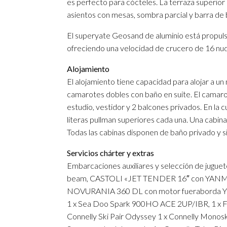
es perfecto para cócteles. La terraza superior e
asientos con mesas, sombra parcial y barra de 
El superyate Geosand de aluminio está prop
ofreciendo una velocidad de crucero de 16 nu
Alojamiento
El alojamiento tiene capacidad para alojar a un
camarotes dobles con baño en suite. El camarot
estudio, vestidor y 2 balcones privados. En la c
literas pullman superiores cada una. Una cabina
Todas las cabinas disponen de baño privado y
Servicios chárter y extras
Embarcaciones auxiliares y selección de juguet
beam, CASTOLI «JET TENDER 16″ con YANMAR
NOVURANIA 360 DL con motor fueraborda Ya
1 x Sea Doo Spark 900HO ACE 2UP/IBR, 1 x F
Connelly Ski Pair Odyssey 1 x Connelly Monoski 