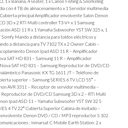
, 1 x Banana, 4 seater, 1 x Canoe Fishing & Snorkeling
ia con 4 TB de almacenamiento x 1 Servidor multimedia
 1 Cubierta principal Amplificador envolvente Salon Denon
3D x 2 RTI Multi controller T3-V+ x 1 Samsung
tación ASD 11 R x 1 Yamaha Subwoofer YST SW 325 x, 1
Somfy Mando a distancia para toldos eléctricos y
do a distancia para TV 7102 TX x 2 Owner Cabin –
acoplamiento Denon Ipad ASD 11 R – Amplificador
va SAT HD 831 – Samsung 11 R – Amplificador
r Nova SAT HD 831 – Samsung Reproductor de DVD/CD
 inalámbrico Panasonic KX TG 1611 JT – Teléfono de
bierta superior – Samsung SERIES 6 TV LCD 55″ –
non AVR 3311 – Receptor de servidor multimedia –
 Reproductor de DVD/CD Samsung 3D x 2 – RTI Multi
 Denon Ipad ASD 11 – Yamaha Subwoofer YST SW 32 5
ES 4 TV 22″ Cubierta Superior Cabina de invitado –
r envolvente Denon DVD / CD / MP3 reproductor S 102
municaciones : Inmarsat C Mobile Earth Station: 2 x