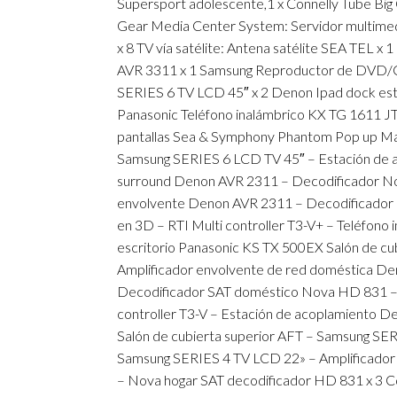
Supersport adolescente,1 x Connelly Tube Big O
Gear Media Center System: Servidor multimed
x 8 TV vía satélite: Antena satélite SEA TEL x
AVR 3311 x 1 Samsung Reproductor de DVD/CD 
SERIES 6 TV LCD 45″ x 2 Denon Ipad dock es
Panasonic Teléfono inalámbrico KX TG 1611 JT 
pantallas Sea & Symphony Phantom Pop up Man
Samsung SERIES 6 LCD TV 45″ – Estación de 
surround Denon AVR 2311 – Decodificador No
envolvente Denon AVR 2311 – Decodificado
en 3D – RTI Multi controller T3-V+ – Teléfono
escritorio Panasonic KS TX 500EX Salón de cu
Amplificador envolvente de red doméstica De
Decodificador SAT doméstico Nova HD 831 –
controller T3-V – Estación de acoplamiento
Salón de cubierta superior AFT – Samsung SERI
Samsung SERIES 4 TV LCD 22» – Amplificado
– Nova hogar SAT decodificador HD 831 x 3 Co