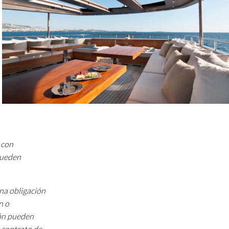
 con
 pueden
una obligación
n o
ión pueden
 contrato de