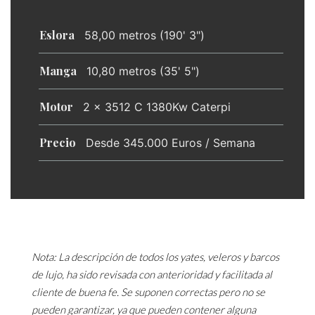
Eslora
58,00 metros (190' 3")
Manga
10,80 metros (35' 5")
Motor
2 x 3512 C 1380Kw Caterpi
Precio
Desde 345.000 Euros / Semana
Nota: La descripción de todos los yates, veleros y barcos
de lujo, ha sido revisada con anterioridad y facilitada al
cliente de buena fe. Se suponen correctas pero no se
pueden garantizar, ya que pueden contener alguna