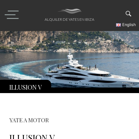
Skip
to
content
ALQUILER DE YATES EN IBIZA
English
ILLUSION V
YATE A MOTOR
ILLUSION V