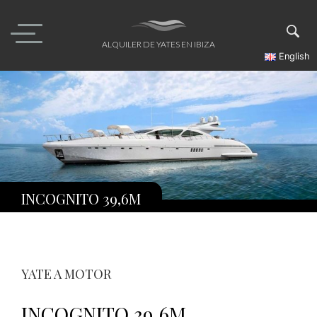
Skip
to
content
ALQUILER DE YATES EN IBIZA
English
INCOGNITO 39,6M
YATE A MOTOR
INCOGNITO 39,6M