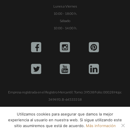
Lunes a Viernes
10:00 - 18:00 h.
Sábado
10:00 - 14:00 h.
Empresa registrada en el Registro Mercantil: Tomo: 39538 Folio: 00028 Hoja:
349493. B-64533318
ALQUILE SU YATE
VENTA DE YATES
TRABAJE CON NOSOTROS
Utilizamos cookies para asegurar que damos la mejor
experiencia al usuario en nuestra web. Si sigue utilizando este
© Copyright 1990-2026
ALQUILER DE YATES EN IBIZA S.L.
sitio asumiremos que está de acuerdo.
Más información