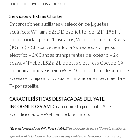
todos los invitados a bordo.
Servicios y Extras Chárter
Embarcaciones auxiliares y selección de juguetes
acuáticos: Williams 625D Diésel jet tender 21′ (195 Hp),
con capacidad para 11 invitados, Velocidad máxima 35kts
(40 mph) – Chispa De Seadoo á 2x Seabob – Un jetsurf
eléctrico – 2X Canoas transparentes del océano – 2x
Segway Ninebot ES2 a 2 bicicletas eléctricas Gocycle GX –
Comunicaciones: sistema Wi-Fi 4G con antena de punto de
acceso – Equipo audiovisual e Instalaciones de cubierta –
Tv por satélite.
CARACTERÍSTICAS DESTACADAS DEL YATE
INCOGNITO 39,6M:
Gran cubierta principal – Aire
acondicionado – Wi-Fi en todo el barco.
*El precio no incluye IVA, Fuel y APA.
El escaparate de este sitio web, es sólo un
ejemplo del listado de embarcaciones disponibles. Si desea más información,