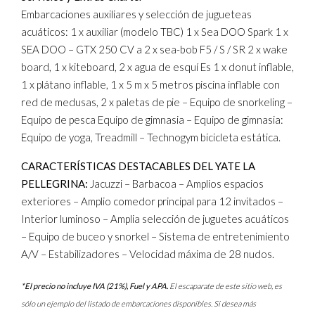
Embarcaciones auxiliares y selección de jugueteas
acuáticos: 1 x auxiliar (modelo TBC) 1 x Sea DOO Spark 1 x
SEA DOO – GTX 250 CV a 2 x sea-bob F5 / S / SR 2 x wake
board, 1 x kiteboard, 2 x agua de esquí Es 1 x donut inflable,
1 x plátano inflable, 1 x 5 m x 5 metros piscina inflable con
red de medusas, 2 x paletas de pie – Equipo de snorkeling –
Equipo de pesca Equipo de gimnasia – Equipo de gimnasia:
Equipo de yoga, Treadmill – Technogym bicicleta estática.
CARACTERÍSTICAS DESTACABLES DEL YATE LA
PELLEGRINA:
Jacuzzi – Barbacoa – Amplios espacios
exteriores – Amplio comedor principal para 12 invitados –
Interior luminoso – Amplia selección de juguetes acuáticos
– Equipo de buceo y snorkel – Sistema de entretenimiento
A/V – Estabilizadores – Velocidad máxima de 28 nudos.
*El precio no incluye IVA (21%), Fuel y APA.
El escaparate de este sitio web, es
sólo un ejemplo del listado de embarcaciones disponibles. Si desea más