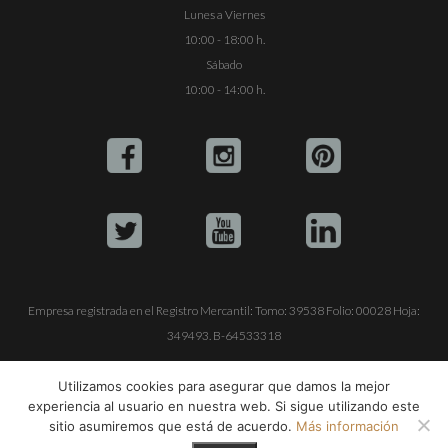
Lunes a Viernes
10:00 - 18:00 h.
Sábado
10:00 - 14:00 h.
Empresa registrada en el Registro Mercantil: Tomo: 39538 Folio: 00028 Hoja:
349493. B-64533318
ALQUILE SU YATE
VENTA DE YATES
TRABAJE CON NOSOTROS
Utilizamos cookies para asegurar que damos la mejor
experiencia al usuario en nuestra web. Si sigue utilizando este
© Copyright 1990-2026
ALQUILER DE YATES EN IBIZA S.L.
sitio asumiremos que está de acuerdo.
Más información