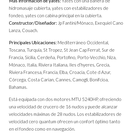
Más información de yates:
Yates con una bañera de
hidromasaje cubierta, yates con estabilizadores de
fondeo, yates con cabina principal en la cubierta.
Constructor/Diseñador:
Jp Fantini/Mónaco, Exequiel Cano
Lanza, Couach.
Principales Ubicaciones:
Mediterráneo Occidental,
Toscana, Turquía, St Tropez, St Jean Cap Ferrat, Sur de
Francia, Sicilia, Cerdeña, Portofino, Porto-Vecchio, Niza,
Mónaco, Italia, Riviera Italiana, Iles d’hyeres, Grecia,
Riviera Francesa, Francia, Elba, Croacia, Cote d Azur,
Córcega, Costa Carian, Cannes, Camogli, Bonifcioa,
Bahamas.
Está equipada con dos motores MTU 5240HP, ofreciendo
una velocidad de crucero de 16 nudos y puede alcanzar
velocidades máximas de 28 nudos. Los estabilizadores de
velocidad cero quantum ofrecen un confort óptimo tanto
en el fondeo como en navegación.