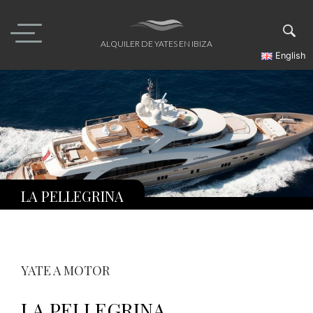
Skip
to
content
ALQUILER DE YATES EN IBIZA
English
LA PELLEGRINA
YATE A MOTOR
LA PELLEGRINA