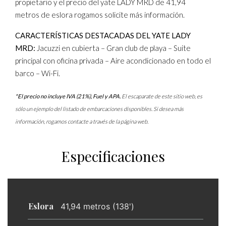
propietario y el precio del yate LADY MRD de 41,94
metros de eslora rogamos solicite más información.
CARACTERÍSTICAS DESTACADAS DEL YATE LADY
MRD:
Jacuzzi en cubierta – Gran club de playa – Suite
principal con oficina privada – Aire acondicionado en todo el
barco – Wi-Fi.
*El precio no incluye IVA (21%), Fuel y APA.
El escaparate de este sitio web, es
sólo un ejemplo del listado de embarcaciones disponibles. Si desea más
información, rogamos contacte a través de la página web.
Especificaciones
Eslora
41,94 metros (138')