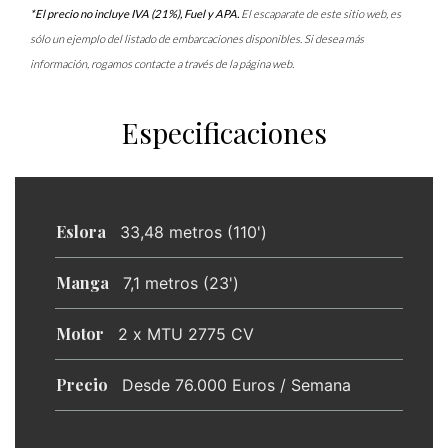
*El precio no incluye IVA (21%), Fuel y APA.
El escaparate de este sitio web, es
sólo un ejemplo del listado de embarcaciones disponibles. Si desea más
información, rogamos contacte a través de la página web.
Especificaciones
Eslora
33,48 metros (110')
Manga
7,1 metros (23')
Motor
2 x MTU 2775 CV
Precio
Desde 76.000 Euros / Semana