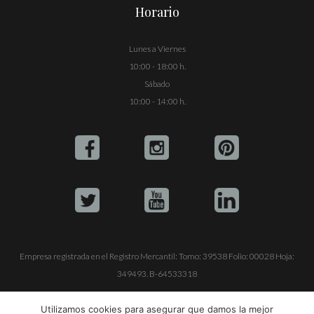
Horario
Lunes a Viernes
10:00 - 18:00 h.
Sábado
10:00 - 14:00 h.
Empresa registrada en el Registro Mercantil: Tomo: 39538 Folio: 00028 Hoja:
349493. B-64533318
ALQUILE SU YATE
VENTA DE YATES
TRABAJE CON NOSOTROS
Utilizamos cookies para asegurar que damos la mejor