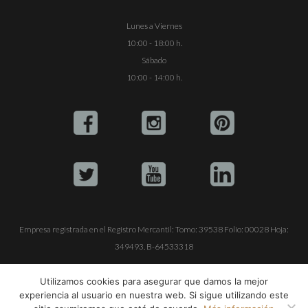
Lunes a Viernes
10:00 - 18:00 h.
Sábado
10:00 - 14:00 h.
Empresa registrada en el Registro Mercantil: Tomo: 39538 Folio: 00028 Hoja:
349493. B-64533318
ALQUILE SU YATE
VENTA DE YATES
TRABAJE CON NOSOTROS
Utilizamos cookies para asegurar que damos la mejor
experiencia al usuario en nuestra web. Si sigue utilizando este
© Copyright 1990-2026
ALQUILER DE YATES EN IBIZA S.L.