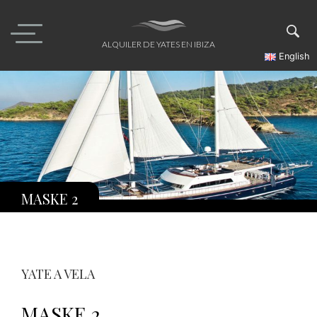
Skip
to
content
ALQUILER DE YATES EN IBIZA
English
MASKE 2
YATE A VELA
MASKE 2