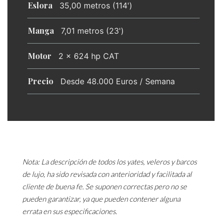
Eslora
35,00 metros (114')
Manga
7,01 metros (23')
Motor
2 x 624 hp CAT
Precio
Desde 48.000 Euros / Semana
Nota: La descripción de todos los yates, veleros y barcos
de lujo, ha sido revisada con anterioridad y facilitada al
cliente de buena fe. Se suponen correctas pero no se
pueden garantizar, ya que pueden contener alguna
errata en sus especificaciones.