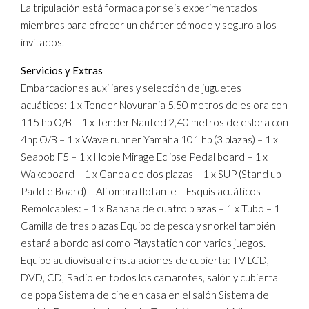
La tripulación está formada por seis experimentados
miembros para ofrecer un chárter cómodo y seguro a los
invitados.
Servicios y Extras
Embarcaciones auxiliares y selección de juguetes
acuáticos: 1 x Tender Novurania 5,50 metros de eslora con
115 hp O/B – 1 x Tender Nauted 2,40 metros de eslora con
4hp O/B – 1 x Wave runner Yamaha 101 hp (3 plazas) – 1 x
Seabob F5 – 1 x Hobie Mirage Eclipse Pedal board – 1 x
Wakeboard – 1 x Canoa de dos plazas – 1 x SUP (Stand up
Paddle Board) – Alfombra flotante – Esquís acuáticos
Remolcables: – 1 x Banana de cuatro plazas – 1 x Tubo – 1
Camilla de tres plazas Equipo de pesca y snorkel también
estará a bordo así como Playstation con varios juegos.
Equipo audiovisual e instalaciones de cubierta: TV LCD,
DVD, CD, Radio en todos los camarotes, salón y cubierta
de popa Sistema de cine en casa en el salón Sistema de