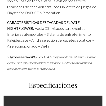
sonido Bose en todo el yate Televisión por satélite
Estaciones de conexión para Ipod Biblioteca de juegos de
Playstation DVD, CD y Playstation.
CARACTERÍSTICAS DESTACADAS DEL YATE
NIGHTFLOWER:
Hasta 30 invitados para eventos –
Interiores atemporales – Sistema de entretenimiento
Kaleidescape – Amplia selección de juguetes acuáticos –
Aire acondicionado – Wi-Fi.
*El precio no incluye IVA, Fuel y APA.
El escaparate de este sitio web, es sólo un
ejemplo del listado de embarcaciones disponibles. Si desea más información,
rogamos contacte a través de la página web.
Especificaciones