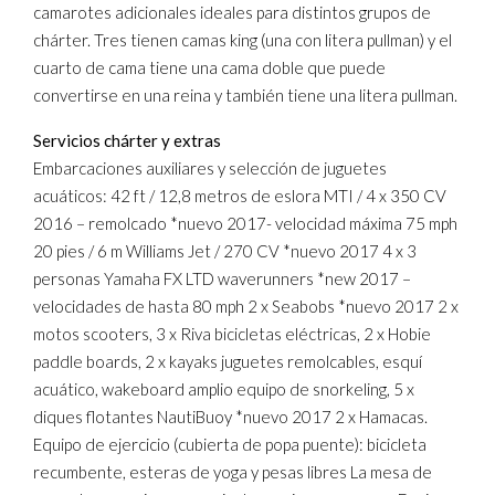
camarotes adicionales ideales para distintos grupos de
chárter. Tres tienen camas king (una con litera pullman) y el
cuarto de cama tiene una cama doble que puede
convertirse en una reina y también tiene una litera pullman.
Servicios chárter y extras
Embarcaciones auxiliares y selección de juguetes
acuáticos: 42 ft / 12,8 metros de eslora MTI / 4 x 350 CV
2016 – remolcado *nuevo 2017- velocidad máxima 75 mph
20 pies / 6 m Williams Jet / 270 CV *nuevo 2017 4 x 3
personas Yamaha FX LTD waverunners *new 2017 –
velocidades de hasta 80 mph 2 x Seabobs *nuevo 2017 2 x
motos scooters, 3 x Riva bicicletas eléctricas, 2 x Hobie
paddle boards, 2 x kayaks juguetes remolcables, esquí
acuático, wakeboard amplio equipo de snorkeling, 5 x
diques flotantes NautiBuoy *nuevo 2017 2 x Hamacas.
Equipo de ejercicio (cubierta de popa puente): bicicleta
recumbente, esteras de yoga y pesas libres La mesa de