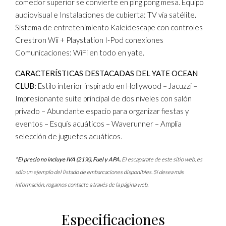
comedor superior se convierte en ping pong mesa. Equipo
audiovisual e Instalaciones de cubierta: TV vía satélite.
Sistema de entretenimiento Kaleidescape con controles
Crestron Wii + Playstation I-Pod conexiones
Comunicaciones: WiFi en todo en yate.
CARACTERÍSTICAS DESTACADAS DEL YATE OCEAN
CLUB:
Estilo interior inspirado en Hollywood – Jacuzzi –
Impresionante suite principal de dos niveles con salón
privado – Abundante espacio para organizar fiestas y
eventos – Esquís acuáticos – Waverunner – Amplia
selección de juguetes acuáticos.
*El precio no incluye IVA (21%), Fuel y APA.
El escaparate de este sitio web, es
sólo un ejemplo del listado de embarcaciones disponibles. Si desea más
información, rogamos contacte a través de la página web.
Especificaciones