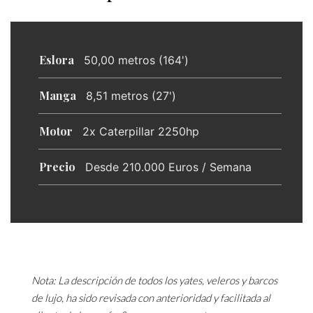
Eslora
50,00 metros (164')
Manga
8,51 metros (27')
Motor
2x Caterpillar 2250hp
Precio
Desde 210.000 Euros / Semana
Nota: La descripción de todos los yates, veleros y barcos
de lujo, ha sido revisada con anterioridad y facilitada al