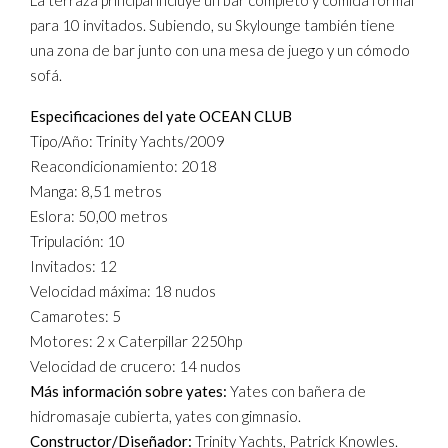
La terraza principal incluye un bar completo y comida formal
para 10 invitados. Subiendo, su Skylounge también tiene
una zona de bar junto con una mesa de juego y un cómodo
sofá.
Especificaciones del yate OCEAN CLUB
Tipo/Año: Trinity Yachts/2009
Reacondicionamiento: 2018
Manga: 8,51 metros
Eslora: 50,00 metros
Tripulación: 10
Invitados: 12
Velocidad máxima: 18 nudos
Camarotes: 5
Motores: 2 x Caterpillar 2250hp
Velocidad de crucero: 14 nudos
Más información sobre yates:
Yates con bañera de
hidromasaje cubierta, yates con gimnasio.
Constructor/Diseñador:
Trinity Yachts, Patrick Knowles.